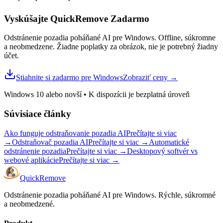
Vyskúšajte QuickRemove
Zadarmo
Odstránenie pozadia poháňané AI pre Windows. Offline, súkromne
a neobmedzene. Žiadne poplatky za obrázok, nie je potrebný žiadny
účet.
Stiahnite si zadarmo pre Windows
Zobraziť ceny
→
Windows 10 alebo novší
•
K dispozícii je bezplatná úroveň
Súvisiace články
Ako funguje odstraňovanie pozadia AI
Prečítajte si viac
→
Odstraňovač pozadia AI
Prečítajte si viac
→
Automatické
odstránenie pozadia
Prečítajte si viac
→
Desktopový softvér vs
webové aplikácie
Prečítajte si viac
→
Quick
Remove
Odstránenie pozadia poháňané AI pre Windows. Rýchle, súkromné ​​
a neobmedzené.