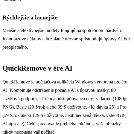
Rýchlejšie a lacnejšie
Menšie a efektívnejšie modely fungujú na spotrebnom hardvéri.
Jednorazové nákupy a bezplatné úrovne sprístupňujú úpravy AI bez
predplatného.
QuickRemove v ére AI
QuickRemove je počítačová aplikácia Windows vytvorená pre éru
AI. Kombinuje odstránenie pozadia AI s úpravou masky, 80+
jazykovú podporu, 21 tém a odstupňované ceny: zadarmo (1080p,
PNG), Basic (29 $/rok alebo 99 $ doživotne, 4K, dávka 25) a Pro
(59 $/rok alebo 179 $ doživotne, neobmedzená dávka, video/GIF,
AI upscale). Celé spracovanie prebieha lokálne – vaše obrázky
nikdy neopustia váš počítač.