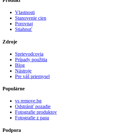
Produkt
Vlastnosti
Stanovenie cien
Porovnaj
Stiahnuť
Zdroje
Sprievodcovia
Prípady použitia
Blog
Nástroje
Pre váš priemysel
Populárne
vs remove.bg
Odstrániť pozadie
Fotografie produktov
Fotografie z pasu
Podpora