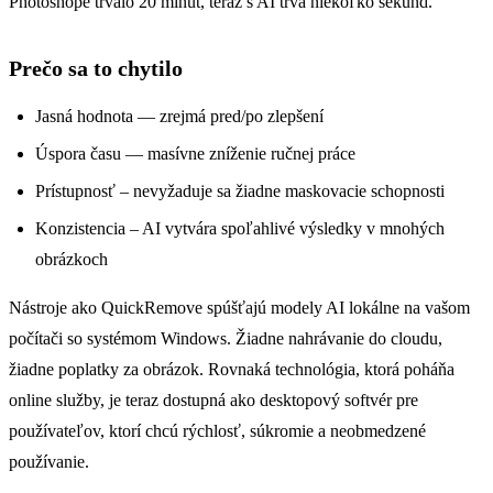
Photoshope trvalo 20 minút, teraz s AI trvá niekoľko sekúnd.
Prečo sa to chytilo
Jasná hodnota — zrejmá pred/po zlepšení
Úspora času — masívne zníženie ručnej práce
Prístupnosť – nevyžaduje sa žiadne maskovacie schopnosti
Konzistencia – AI vytvára spoľahlivé výsledky v mnohých
obrázkoch
Nástroje ako QuickRemove spúšťajú modely AI lokálne na vašom
počítači so systémom Windows. Žiadne nahrávanie do cloudu,
žiadne poplatky za obrázok. Rovnaká technológia, ktorá poháňa
online služby, je teraz dostupná ako desktopový softvér pre
používateľov, ktorí chcú rýchlosť, súkromie a neobmedzené
používanie.