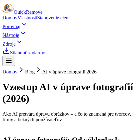
Quick
Remove
Domov
Vlastnosti
Stanovenie cien
Porovnaj
Nástroje
Zdroje
Stiahnuť zadarmo
Domov
Blog
AI v úprave fotografií 2026
Vzostup AI v úprave fotografií
(2026)
Ako AI pretvára úpravu obrázkov – a čo to znamená pre tvorcov,
firmy a bežných používateľov.
AI úprava fotografií: Od výklenku k