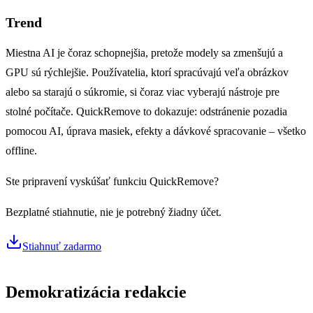
Trend
Miestna AI je čoraz schopnejšia, pretože modely sa zmenšujú a
GPU sú rýchlejšie. Používatelia, ktorí spracúvajú veľa obrázkov
alebo sa starajú o súkromie, si čoraz viac vyberajú nástroje pre
stolné počítače. QuickRemove to dokazuje: odstránenie pozadia
pomocou AI, úprava masiek, efekty a dávkové spracovanie – všetko
offline.
Ste pripravení vyskúšať funkciu QuickRemove?
Bezplatné stiahnutie, nie je potrebný žiadny účet.
Stiahnuť zadarmo
Demokratizácia redakcie