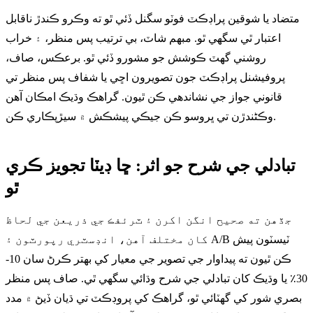
متضاد يا شوقين پراڊڪٽ فوٽو سگنل ڏئي ٿو ته وڪرو ڪندڙ ناقابل
اعتبار ٿي سگهي ٿو. مبهم شاٽ، بي ترتيب پس منظر، ۽ خراب
روشني گهٽ ڪوشش جو مشورو ڏئي ٿو. برعڪس، صاف،
پروفيشنل پراڊڪٽ جون تصويرون اڇي يا شفاف پس منظر تي
قانوني جواز جي نشاندهي ڪن ٿيون. گراهڪ وڌيڪ امڪان آهن
وڪڻندڙن تي ڀروسو ڪن جيڪي پيشڪش ۾ سيڙپڪاري ڪن.
تبادلي جي شرح جو اثر: ڇا ڊيٽا تجويز ڪري
ٿو
جڏهن ته صحيح انگن اکرن ۽ ٽرئفڪ جي ذريعن جي لحاظ
کان مختلف آهن، انڊسٽري رپورٽون ۽ A/B ٽيسٽون پيش
ڪن ٿيون ته پيداوار جي تصوير جي معيار کي بهتر ڪرڻ سان 10-
30٪ يا وڌيڪ کان تبادلي جي شرح وڌائي سگھي ٿي. صاف پس منظر
بصري شور کي گھٽائي ٿو، گراهڪ کي پروڊڪٽ تي ڌيان ڏيڻ ۾ مدد