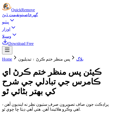
Quick
Remove
گهر
خاصيتون
قيمت ڏيڻ
ڀيٽيو
اوزار
وسيلا
Download Free
بلاگ
پس منظر ختم ڪرڻ ۽ تبديليون
Home
ڪيئن پس منظر ختم ڪرڻ اي
ڪامرس جي تبادلي جي شرح
کي بهتر بڻائي ٿو
پراڊڪٽ جون صاف تصويرون صرف سٺيون نظر نه اينديون آهن -
اهي وڪرو هلائيندا آهن. هتي آهي ڊيٽا ڇا چوي ٿو.