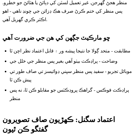
منظر هجڻ گهرجن. غير تعميل لسٽن کي دٻائڻ يا هٽائڻ جو خطرو.
پس منظر کي ختم ڪرڻ صرف هڪ ڊزائن جي چونڊ ناهي - اهو
اڪثر ڪري گهربل آهي.
ڇو مارڪيٽ جڳهن کي هن جي ضرورت آهي
مطابقت - متحد ڳولا جا نتيجا پيشه ور ۽ قابل اعتماد نظر اچن ٿا
وضاحت - پراڊڪٽ بيٺو آهي بغير پس منظر جي خلل جي
موبائل تجربو - سفيد پس منظر سڀني ڊوائيسز تي صاف طور تي
پيش ڪن ٿا
پراڊڪٽ فوڪس - گراهڪ پروڊڪٽس جو مقابلو ڪن ٿا، نه پس
منظر
اعتماد سگنل: ڪهڙيون صاف تصويرون
گفتگو ڪن ٿيون