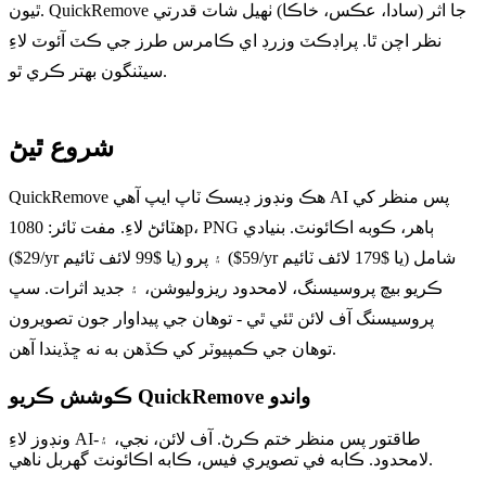
ٿيون. QuickRemove جا اثر (سادا، عڪس، خاڪا) ٺھيل شاٽ قدرتي
نظر اچن ٿا. پراڊڪٽ وزرڊ اي ڪامرس طرز جي ڪٽ آئوٽ لاءِ
سيٽنگون بهتر ڪري ٿو.
شروع ٿيڻ
QuickRemove هڪ ونڊوز ڊيسڪ ٽاپ ايپ آهي AI پس منظر کي
هٽائڻ لاءِ. مفت ٽائر: 1080p، PNG ٻاھر، ڪوبه اڪائونٽ. بنيادي
($29/yr يا $99 لائف ٽائيم) ۽ پرو ($59/yr يا $179 لائف ٽائيم) شامل
ڪريو بيچ پروسيسنگ، لامحدود ريزوليوشن، ۽ جديد اثرات. سڀ
پروسيسنگ آف لائن ٿئي ٿي - توهان جي پيداوار جون تصويرون
توهان جي ڪمپيوٽر کي ڪڏهن به نه ڇڏيندا آهن.
واندو
ڪوشش ڪريو QuickRemove
ونڊوز لاءِ AI-طاقتور پس منظر ختم ڪرڻ. آف لائن، نجي، ۽
لامحدود. ڪابه في تصويري فيس، ڪابه اڪائونٽ گهربل ناهي.