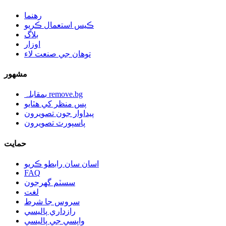
رهنما
ڪيس استعمال ڪريو
بلاگ
اوزار
توهان جي صنعت لاء
مشهور
بمقابلہ remove.bg
پس منظر کي هٽايو
پيداوار جون تصويرون
پاسپورٽ تصويرون
حمايت
اسان سان رابطو ڪريو
FAQ
سسٽم گهرجون
لغت
سروس جا شرط
رازداري پاليسي
واپسي جي پاليسي