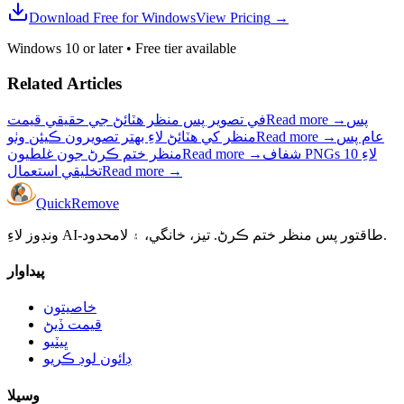
Download Free for Windows
View Pricing
→
Windows 10 or later
•
Free tier available
Related Articles
پس
→
Read more
في تصوير پس منظر هٽائڻ جي حقيقي قيمت
عام پس
→
Read more
منظر کي هٽائڻ لاءِ بهتر تصويرون ڪيئن وٺو
شفاف PNGs لاءِ 10
→
Read more
منظر ختم ڪرڻ جون غلطيون
→
Read more
تخليقي استعمال
Quick
Remove
ونڊوز لاءِ AI-طاقتور پس منظر ختم ڪرڻ. تيز، خانگي، ۽ لامحدود.
پيداوار
خاصيتون
قيمت ڏيڻ
ڀيٽيو
ڊائون لوڊ ڪريو
وسيلا