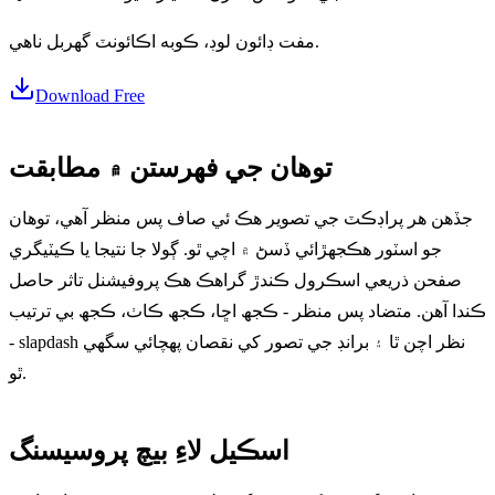
مفت ڊائون لوڊ، ڪوبه اڪائونٽ گهربل ناهي.
Download Free
توهان جي فهرستن ۾ مطابقت
جڏهن هر پراڊڪٽ جي تصوير هڪ ئي صاف پس منظر آهي، توهان
جو اسٽور هڪجهڙائي ڏسڻ ۾ اچي ٿو. ڳولا جا نتيجا يا ڪيٽيگري
صفحن ذريعي اسڪرول ڪندڙ گراهڪ هڪ پروفيشنل تاثر حاصل
ڪندا آهن. متضاد پس منظر - ڪجھ اڇا، ڪجھ ڪاٺ، ڪجھ بي ترتيب
- slapdash نظر اچن ٿا ۽ برانڊ جي تصور کي نقصان پهچائي سگھي
ٿو.
اسڪيل لاءِ بيچ پروسيسنگ