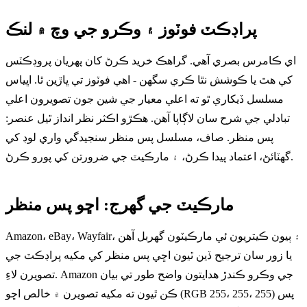
پراڊڪٽ فوٽوز ۽ وڪرو جي وچ ۾ لنڪ
اي ڪامرس بصري آهي. گراهڪ خريد ڪرڻ کان پهريان پروڊڪٽس
کي هٿ يا ڪوشش نٿا ڪري سگهن - اهي فوٽوز تي ڀاڙين ٿا. اڀياس
مسلسل ڏيکاري ٿو ته اعلي معيار جي شين جون تصويرون اعلي
تبادلي جي شرح سان لاڳاپا آهن. ھڪڙو اڪثر نظر انداز ٿيل عنصر:
پس منظر. صاف، مسلسل پس منظر سنجيدگي واري لوڊ کي
گھٽائڻ، اعتماد پيدا ڪرڻ، ۽ مارڪيٽ جي ضرورتن کي پورو ڪرڻ.
مارڪيٽ جي گهرج: اڇو پس منظر
Amazon، eBay، Wayfair، ۽ ٻيون ڪيتريون ئي مارڪيٽون گھربل آھن
يا زور سان ترجيح ڏين ٿيون اڇي پس منظر کي مکيه پراڊڪٽ جي
تصويرن لاءِ. Amazon جي وڪرو ڪندڙ هدايتون واضح طور تي بيان
ڪن ٿيون ته مکيه تصويرن ۾ خالص اڇو (RGB 255، 255، 255) پس