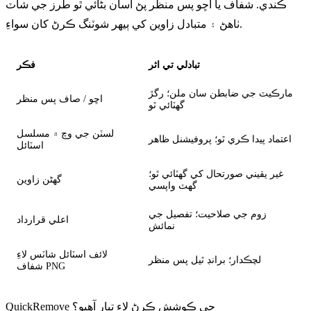
ڪندي. شفاف يا اڇو پس منظر پڻ آسان بڻائي ٿو طرز جي شاٽ
ٺاهڻ ۽ متبادل زاوين کي ٻيهر شوٽنگ ڪرڻ کان سواءِ.
تبادلي تي اثر
فڪر
مارڪيٽ جي ضابطن سان ملن؛ رگڙ
اڇو / صاف پس منظر
گھٽائي ٿو
لسٽن جي وچ ۾ مسلسل
اعتماد پيدا ڪري ٿو؛ پروفيشنل ظاهر
اسٽائل
غير يقيني صورتحال کي گھٽائي ٿو؛
گھڻن زاوين
گهٽ واپسي
زوم جي صلاحيت؛ تفصيل جي
اعلي قرارداد
نمائش
لائف اسٽائل شاٽس لاءِ
لچڪدار؛ برانڊ ٿيل پس منظر
شفاف PNG
QuickRemove جي ڪوشش ڪرڻ لاء تيار آهيو؟