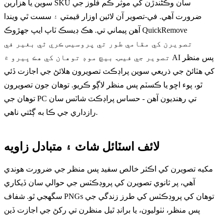
سوين يا هزارين SKU سان وڪڻندڙن کي موثر ڪم فلوز جي
ضرورت آهي. في-تصوير آن لائين اوزار قيمتي ۽ سست ٿي ويندا
آهن پيماني تي. هڪ ڊيسڪ ٽاپ ايپ جهڙوڪ QuickRemove
تصويرن کي مقامي طور تي پروسيس ڪري ٿي بغير في
تصوير جي فيس. بيچ موڊ توهان کي هڪ ڀيرو ۾ AI پس منظر
کي هٽائڻ جي ذريعي سوين پراڊڪٽ تصويرون هلائڻ جي اجازت ڏئي
ٿو، پوء اڇو يا ڪسٽم پس منظر لاڳو ڪريو. توهان جون تصويرون
توهان جي PC تي رهنديون آهن - حساس پراڊڪٽ شاٽس سان
رازداري جي ڪا به ڳڻتي ناهي.
لائف اسٽائل شاٽ ۽ متبادل زاويه
مکيه تصويرن کي اڪثر خالص سفيد پس منظر جي ضرورت هوندي
آهي، پر ثانوي تصويرن کي پروڊڪٽس جي حوالي سان ڏيکاري
سگهجي ٿو. شفاف PNGs توهان کي پروڊڪٽس کي طرز زندگي جي
پس منظر، ٺٺوليون، يا برانڊ ٿيل منظرن تي رکڻ جي اجازت ڏين