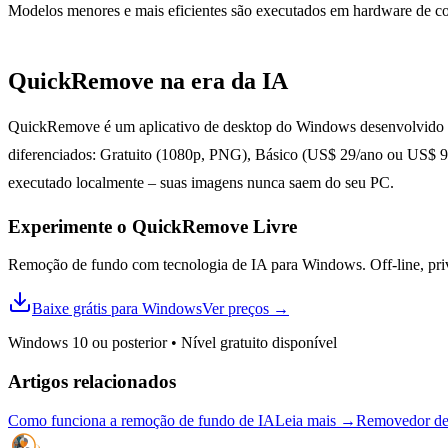
Modelos menores e mais eficientes são executados em hardware de con
QuickRemove na era da IA
QuickRemove é um aplicativo de desktop do Windows desenvolvido pa
diferenciados: Gratuito (1080p, PNG), Básico (US$ 29/ano ou US$ 99 
executado localmente – suas imagens nunca saem do seu PC.
Experimente o QuickRemove
Livre
Remoção de fundo com tecnologia de IA para Windows. Off-line, priv
Baixe grátis para Windows
Ver preços
→
Windows 10 ou posterior
•
Nível gratuito disponível
Artigos relacionados
Como funciona a remoção de fundo de IA
Leia mais
→
Removedor de