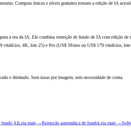
sumo. Compras únicas e níveis gratuitos tornam a edição de IA acessív
ra a era da IA. Ele combina remoção de fundo de IA com edição de má
vitalícios, 4K, lote 25) e Pro (US$ 59/ano ou US$ 179 vitalícios, lot
ado e ilimitado. Sem taxas por imagem, sem necessidade de conta.
 fundo AI
Leia mais
→
Remoção automática de fundo
Leia mais
→
Soft