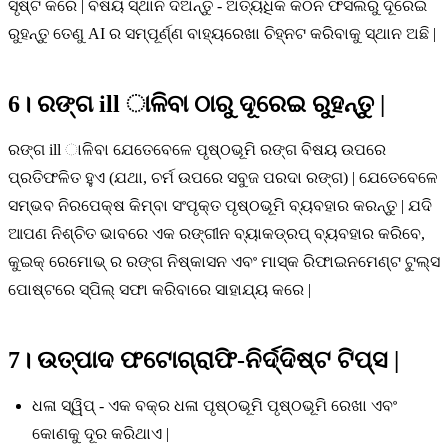
ସୃଷ୍ଟି କରେ | ବିଷୟ ସ୍ଥାନ ଦିଅନ୍ତୁ - ଅତ୍ୟଧିକ କଠିନ ଫସଲରୁ ଦୂରେଇ
ରୁହନ୍ତୁ ତେଣୁ AI ର ସମ୍ପୂର୍ଣ୍ଣ ବାହ୍ୟରେଖା ଚିହ୍ନଟ କରିବାକୁ ସ୍ଥାନ ଅଛି |
6। ରଙ୍ଗ ill ାଳିବା ଠାରୁ ଦୂରେଇ ରୁହନ୍ତୁ |
ରଙ୍ଗ ill ାଳିବା ଯେତେବେଳେ ପୃଷ୍ଠଭୂମି ରଙ୍ଗ ବିଷୟ ଉପରେ
ପ୍ରତିଫଳିତ ହୁଏ (ଯଥା, ଚର୍ମ ଉପରେ ସବୁଜ ପରଦା ରଙ୍ଗ) | ଯେତେବେଳେ
ସମ୍ଭବ ନିରପେକ୍ଷ କିମ୍ବା ସଂପୃକ୍ତ ପୃଷ୍ଠଭୂମି ବ୍ୟବହାର କରନ୍ତୁ | ଯଦି
ଆପଣ ନିଶ୍ଚିତ ଭାବରେ ଏକ ରଙ୍ଗୀନ ବ୍ୟାକଡ୍ରପ୍ ବ୍ୟବହାର କରିବେ,
କୁଇକ୍ ରେମୋଭ୍ ର ରଙ୍ଗ ନିଷ୍କାସନ ଏବଂ ମାସ୍କ ରିଫାଇନମେଣ୍ଟ ଟୁଲ୍ସ
ପୋଷ୍ଟରେ ସ୍ପିଲ୍ ସଫା କରିବାରେ ସାହାଯ୍ୟ କରେ |
7। ଉତ୍ପାଦ ଫଟୋଗ୍ରାଫି-ନିର୍ଦ୍ଦିଷ୍ଟ ଟିପ୍ସ |
ଧଳା ସ୍ୱିପ୍ - ଏକ ବକ୍ର ଧଳା ପୃଷ୍ଠଭୂମି ପୃଷ୍ଠଭୂମି ରେଖା ଏବଂ
କୋଣକୁ ଦୂର କରିଥାଏ |