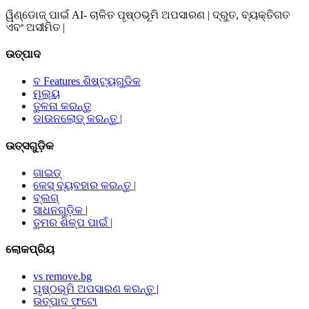
ୱିଣ୍ଡୋଜ୍ ପାଇଁ AI- ଚାଳିତ ପୃଷ୍ଠଭୂମି ଅପସାରଣ | ଦ୍ରୁତ, ବ୍ୟକ୍ତିଗତ
ଏବଂ ଅସୀମିତ |
ଉତ୍ପାଦ
ବ Features ଶିଷ୍ଟ୍ୟଗୁଡିକ
ମୂଲ୍ୟ
ତୁଳନା କରନ୍ତୁ
ଡାଉନଲୋଡ୍ କରନ୍ତୁ |
ଉତ୍ସଗୁଡ଼ିକ
ଗାଇଡ୍
କେସ୍ ବ୍ୟବହାର କରନ୍ତୁ |
ବ୍ଲଗ୍
ସାଧନଗୁଡ଼ିକ |
ତୁମର ଶିଳ୍ପ ପାଇଁ |
ଲୋକପ୍ରିୟ
vs remove.bg
ପୃଷ୍ଠଭୂମି ଅପସାରଣ କରନ୍ତୁ |
ଉତ୍ପାଦ ଫଟୋ