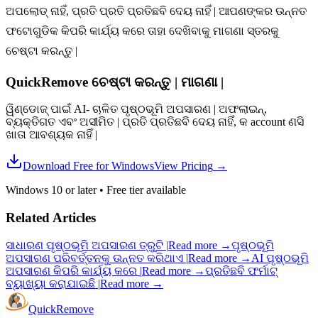
ଅପଲୋଡ୍ ନାହିଁ, ପ୍ରତି ପ୍ରତି ପ୍ରତିଛବି ଦେୟ ନାହିଁ | ଆପଣଙ୍କର ଉନ୍ନତ
ଫଟୋଗୁଡିକ କିପରି କାର୍ଯ୍ୟ କରେ ତାହା ଦେଖିବାକୁ ମାଗଣା ସ୍ତରକୁ
ଚେଷ୍ଟା କରନ୍ତୁ |
QuickRemove ଚେଷ୍ଟା କରନ୍ତୁ |
ମାଗଣା |
ୱିଣ୍ଡୋଜ୍ ପାଇଁ AI- ଚାଳିତ ପୃଷ୍ଠଭୂମି ଅପସାରଣ | ଅଫଲାଇନ୍,
ବ୍ୟକ୍ତିଗତ ଏବଂ ଅସୀମିତ | ପ୍ରତି ପ୍ରତିଛବି ଦେୟ ନାହିଁ, କ account ଣସି
ଖାତା ଆବଶ୍ୟକ ନାହିଁ |
Download Free for Windows
View Pricing
→
Windows 10 or later
•
Free tier available
Related Articles
ସାଧାରଣ ପୃଷ୍ଠଭୂମି ଅପସାରଣ ତ୍ରୁଟି |
Read more
→
ପୃଷ୍ଠଭୂମି
ଅପସାରଣ ପରିବର୍ତ୍ତନକୁ ଉନ୍ନତ କରିଥାଏ |
Read more
→
AI ପୃଷ୍ଠଭୂମି
ଅପସାରଣ କିପରି କାର୍ଯ୍ୟ କରେ |
Read more
→
ପ୍ରତିଛବି ଫର୍ମାଟ୍
ବ୍ୟାଖ୍ୟା କରାଯାଇଛି |
Read more
→
Quick
Remove