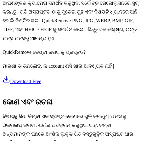
ଆପଣଙ୍କର କ୍ୟାମେରା ସମର୍ଥନ କରୁଥିବା ସର୍ବୋଚ୍ଚ ରେଜୋଲୁସନରେ ସୁଟ୍
କରନ୍ତୁ | ଗତି ଅସ୍ପଷ୍ଟତା ଠାରୁ ଦୂରେଇ ରୁହ ଏବଂ ବିଷୟଟି ଧ୍ୟାନରେ ଅଛି
ବୋଲି ନିଶ୍ଚିତ କର | QuickRemove PNG, JPG, WEBP, BMP, GIF,
TIFF, ଏବଂ HEIC / HEIF କୁ ସମର୍ଥନ କରେ - କିନ୍ତୁ ଏକ ତୀକ୍ଷ୍ଣ, ଉଚ୍ଚ-
ଉତ୍ସ ଉତ୍ସରୁ ଆରମ୍ଭ ହୁଏ |
QuickRemove ଚେଷ୍ଟା କରିବାକୁ ପ୍ରସ୍ତୁତ?
ମାଗଣା ଡାଉନଲୋଡ୍, କ account ଣସି ଖାତା ଆବଶ୍ୟକ ନାହିଁ |
Download Free
କୋଣ ଏବଂ ରଚନା
ବିଷୟକୁ ସିଧା କିମ୍ବା ଏକ ସ୍ପଷ୍ଟ କୋଣରେ ଗୁଳି କରନ୍ତୁ | ଅଙ୍ଗକୁ
ଓଭରଲିପ୍ କରିବା, ଶରୀର ଅତିକ୍ରମ କରୁଥିବା ବାହୁ, କିମ୍ବା
ଅନ୍ୟମାନଙ୍କ ପଛରେ ଆଂଶିକ ଲୁକ୍କାୟିତ ବସ୍ତୁଗୁଡ଼ିକ ଅସ୍ପଷ୍ଟ ଧାର