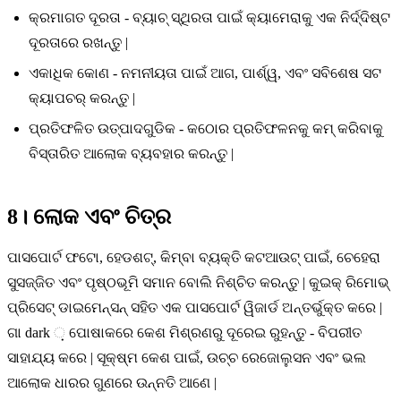
କ୍ରମାଗତ ଦୂରତା - ବ୍ୟାଚ୍ ସ୍ଥିରତା ପାଇଁ କ୍ୟାମେରାକୁ ଏକ ନିର୍ଦ୍ଦିଷ୍ଟ
ଦୂରତାରେ ରଖନ୍ତୁ |
ଏକାଧିକ କୋଣ - ନମନୀୟତା ପାଇଁ ଆଗ, ପାର୍ଶ୍ୱ, ଏବଂ ସବିଶେଷ ସଟ
କ୍ୟାପଚର୍ କରନ୍ତୁ |
ପ୍ରତିଫଳିତ ଉତ୍ପାଦଗୁଡିକ - କଠୋର ପ୍ରତିଫଳନକୁ କମ୍ କରିବାକୁ
ବିସ୍ତାରିତ ଆଲୋକ ବ୍ୟବହାର କରନ୍ତୁ |
8। ଲୋକ ଏବଂ ଚିତ୍ର
ପାସପୋର୍ଟ ଫଟୋ, ହେଡଶଟ୍, କିମ୍ବା ବ୍ୟକ୍ତି କଟଆଉଟ୍ ପାଇଁ, ଚେହେରା
ସୁସଜ୍ଜିତ ଏବଂ ପୃଷ୍ଠଭୂମି ସମାନ ବୋଲି ନିଶ୍ଚିତ କରନ୍ତୁ | କୁଇକ୍ ରିମୋଭ୍
ପ୍ରିସେଟ୍ ଡାଇମେନ୍ସନ୍ ସହିତ ଏକ ପାସପୋର୍ଟ ୱିଜାର୍ଡ ଅନ୍ତର୍ଭୁକ୍ତ କରେ |
ଗା dark ଼ ପୋଷାକରେ କେଶ ମିଶ୍ରଣରୁ ଦୂରେଇ ରୁହନ୍ତୁ - ବିପରୀତ
ସାହାଯ୍ୟ କରେ | ସୂକ୍ଷ୍ମ କେଶ ପାଇଁ, ଉଚ୍ଚ ରେଜୋଲୁସନ ଏବଂ ଭଲ
ଆଲୋକ ଧାରର ଗୁଣରେ ଉନ୍ନତି ଆଣେ |