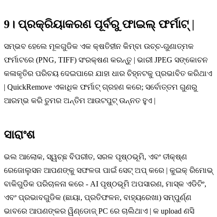
9। ପ୍ରକ୍ରିୟାକରଣ ପୂର୍ବରୁ ଫାଇଲ୍ ଫର୍ମାଟ୍ |
ସମ୍ଭବ ହେଲେ ମୂଳଗୁଡିକ ଏକ କ୍ଷତିହୀନ କିମ୍ବା ଉଚ୍ଚ-ଗୁଣାତ୍ମକ
ଫର୍ମାଟରେ (PNG, TIFF) ସଂରକ୍ଷଣ କରନ୍ତୁ | ଭାରୀ JPEG ସଙ୍କୋଚନ
କଳାକୃତିର ପରିଚୟ ଦେଇପାରେ ଯାହା ଧାର ଚିହ୍ନଟକୁ ପ୍ରଭାବିତ କରିଥାଏ
| QuickRemove ଏକାଧିକ ଫର୍ମାଟ୍ ଗ୍ରହଣ କରେ; ସର୍ବୋତ୍ତମ ଗୁଣରୁ
ଆରମ୍ଭ କରି ତୁମର ଅନ୍ତିମ ଆଉଟପୁଟ୍ ଉନ୍ନତ ହୁଏ |
ସାରାଂଶ
ଭଲ ଆଲୋକ, ସ୍ୱଚ୍ଛ ବିପରୀତ, ସରଳ ପୃଷ୍ଠଭୂମି, ଏବଂ ତୀକ୍ଷ୍ଣ
ରେଜୋଲୁସନ ଆପଣଙ୍କୁ ସଫଳତା ପାଇଁ ସେଟ୍ ଅପ୍ କରେ | କୁଇକ୍ ରିମୋଭ୍
ବାକିଗୁଡିକ ପରିଚାଳନା କରେ - AI ପୃଷ୍ଠଭୂମି ଅପସାରଣ, ମାସ୍କ ଏଡିଟିଂ,
ଏବଂ ପ୍ରଭାବଗୁଡିକ (ଛାୟା, ପ୍ରତିଫଳନ, ବାହ୍ୟରେଖା) ସମ୍ପୁର୍ଣ୍ଣ
ଭାବରେ ଆପଣଙ୍କର ୱିଣ୍ଡୋଜ୍ PC ରେ ଚାଲିଥାଏ | କ upload ଣସି