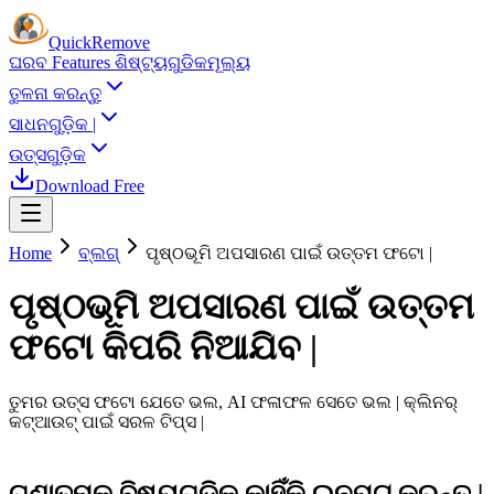
Quick
Remove
ଘର
ବ Features ଶିଷ୍ଟ୍ୟଗୁଡିକ
ମୂଲ୍ୟ
ତୁଳନା କରନ୍ତୁ
ସାଧନଗୁଡ଼ିକ |
ଉତ୍ସଗୁଡ଼ିକ
Download Free
Home
ବ୍ଲଗ୍
ପୃଷ୍ଠଭୂମି ଅପସାରଣ ପାଇଁ ଉତ୍ତମ ଫଟୋ |
ପୃଷ୍ଠଭୂମି ଅପସାରଣ ପାଇଁ ଉତ୍ତମ
ଫଟୋ କିପରି ନିଆଯିବ |
ତୁମର ଉତ୍ସ ଫଟୋ ଯେତେ ଭଲ, AI ଫଳାଫଳ ସେତେ ଭଲ | କ୍ଲିନର୍
କଟ୍ଆଉଟ୍ ପାଇଁ ସରଳ ଟିପ୍ସ |
ଗୁଣାତ୍ମକ ବିଷୟଗୁଡିକ କାହିଁକି ଇନପୁଟ୍ କରନ୍ତୁ |