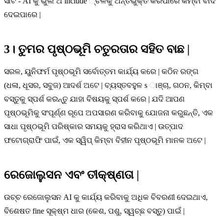
ସାର୍ଟ - AI କୁ ଭୁଲ ଅ include ୍ଚଳକୁ ଅନ୍ତର୍ଭୁକ୍ତ କରିପାରେ କିମ୍ବା ବାଦ
ଦେଇପାରେ |
3। ତୁମର ପୃଷ୍ଠଭୂମି ଚତୁରତାର ସହିତ ବାଛ |
ସରଳ, ୟୁନିଫର୍ମ ପୃଷ୍ଠଭୂମି ସର୍ବୋତ୍ତମ କାର୍ଯ୍ୟ କରେ | କଠିନ ରଙ୍ଗ
(ଧଳା, ଧୂସର, ସବୁଜ) ଆଦର୍ଶ ଅଟେ | ବ୍ୟସ୍ତବହୁଳ s ାଞ୍ଚା, ଗଠନ, କିମ୍ବା
ବସ୍ତୁକୁ ସ୍ପର୍ଶ କରନ୍ତୁ ଯାହା ବିଷୟକୁ ସ୍ପର୍ଶ କରେ | ଯଦି ଆପଣ
ପୃଷ୍ଠଭୂମିକୁ ସଂପୂର୍ଣ୍ଣ ରୂପେ ଅପସାରଣ କରିବାକୁ ଯୋଜନା କରୁଛନ୍ତି, ଏକ
ସାଧା ପୃଷ୍ଠଭୂମି ପରିଷ୍କାର ସମୟକୁ ହ୍ରାସ କରିଥାଏ | ଉତ୍ପାଦ
ଫଟୋଗ୍ରାଫି ପାଇଁ, ଏକ ସ୍ୱିପ୍ କିମ୍ବା ବିହୀନ ପୃଷ୍ଠଭୂମି ମାନକ ଅଟେ |
ରେଜୋଲୁସନ ଏବଂ ତୀକ୍ଷ୍ଣତା |
ଉଚ୍ଚ ରେଜୋଲୁସନ AI କୁ କାର୍ଯ୍ୟ କରିବାକୁ ଅଧିକ ବିବରଣୀ ଦେଇଥାଏ,
ବିଶେଷତ fine ସୂକ୍ଷ୍ମ ଧାର (କେଶ, ପଶୁ, ସ୍ୱଚ୍ଛ ବସ୍ତୁ) ପାଇଁ |