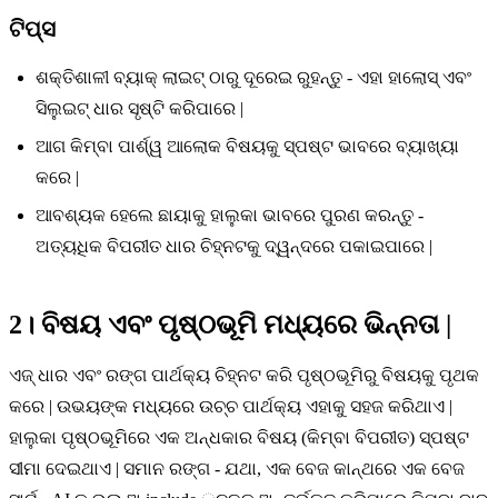
ଟିପ୍ସ
ଶକ୍ତିଶାଳୀ ବ୍ୟାକ୍ ଲାଇଟ୍ ଠାରୁ ଦୂରେଇ ରୁହନ୍ତୁ - ଏହା ହାଲୋସ୍ ଏବଂ
ସିଲୁଇଟ୍ ଧାର ସୃଷ୍ଟି କରିପାରେ |
ଆଗ କିମ୍ବା ପାର୍ଶ୍ୱ ଆଲୋକ ବିଷୟକୁ ସ୍ପଷ୍ଟ ଭାବରେ ବ୍ୟାଖ୍ୟା
କରେ |
ଆବଶ୍ୟକ ହେଲେ ଛାୟାକୁ ହାଲୁକା ଭାବରେ ପୁରଣ କରନ୍ତୁ -
ଅତ୍ୟଧିକ ବିପରୀତ ଧାର ଚିହ୍ନଟକୁ ଦ୍ୱନ୍ଦରେ ପକାଇପାରେ |
2। ବିଷୟ ଏବଂ ପୃଷ୍ଠଭୂମି ମଧ୍ୟରେ ଭିନ୍ନତା |
ଏଜ୍ ଧାର ଏବଂ ରଙ୍ଗ ପାର୍ଥକ୍ୟ ଚିହ୍ନଟ କରି ପୃଷ୍ଠଭୂମିରୁ ବିଷୟକୁ ପୃଥକ
କରେ | ଉଭୟଙ୍କ ମଧ୍ୟରେ ଉଚ୍ଚ ପାର୍ଥକ୍ୟ ଏହାକୁ ସହଜ କରିଥାଏ |
ହାଲୁକା ପୃଷ୍ଠଭୂମିରେ ଏକ ଅନ୍ଧକାର ବିଷୟ (କିମ୍ବା ବିପରୀତ) ସ୍ପଷ୍ଟ
ସୀମା ଦେଇଥାଏ | ସମାନ ରଙ୍ଗ - ଯଥା, ଏକ ବେଜ କାନ୍ଥରେ ଏକ ବେଜ