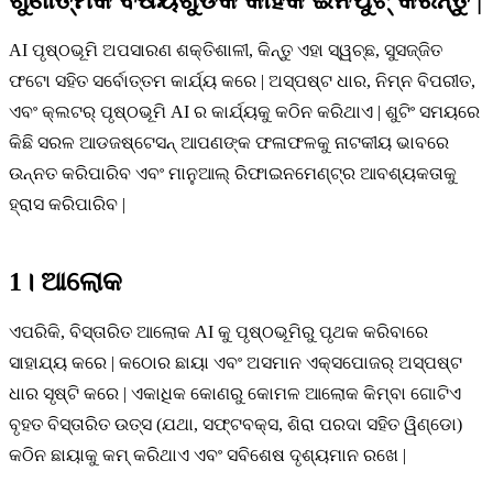
AI ପୃଷ୍ଠଭୂମି ଅପସାରଣ ଶକ୍ତିଶାଳୀ, କିନ୍ତୁ ଏହା ସ୍ୱଚ୍ଛ, ସୁସଜ୍ଜିତ
ଫଟୋ ସହିତ ସର୍ବୋତ୍ତମ କାର୍ଯ୍ୟ କରେ | ଅସ୍ପଷ୍ଟ ଧାର, ନିମ୍ନ ବିପରୀତ,
ଏବଂ କ୍ଲଟର୍ ପୃଷ୍ଠଭୂମି AI ର କାର୍ଯ୍ୟକୁ କଠିନ କରିଥାଏ | ଶୁଟିଂ ସମୟରେ
କିଛି ସରଳ ଆଡଜଷ୍ଟେସନ୍ ଆପଣଙ୍କ ଫଳାଫଳକୁ ନାଟକୀୟ ଭାବରେ
ଉନ୍ନତ କରିପାରିବ ଏବଂ ମାନୁଆଲ୍ ରିଫାଇନମେଣ୍ଟ୍ର ଆବଶ୍ୟକତାକୁ
ହ୍ରାସ କରିପାରିବ |
1। ଆଲୋକ
ଏପରିକି, ବିସ୍ତାରିତ ଆଲୋକ AI କୁ ପୃଷ୍ଠଭୂମିରୁ ପୃଥକ କରିବାରେ
ସାହାଯ୍ୟ କରେ | କଠୋର ଛାୟା ଏବଂ ଅସମାନ ଏକ୍ସପୋଜର୍ ଅସ୍ପଷ୍ଟ
ଧାର ସୃଷ୍ଟି କରେ | ଏକାଧିକ କୋଣରୁ କୋମଳ ଆଲୋକ କିମ୍ବା ଗୋଟିଏ
ବୃହତ ବିସ୍ତାରିତ ଉତ୍ସ (ଯଥା, ସଫ୍ଟବକ୍ସ, ଶିରା ପରଦା ସହିତ ୱିଣ୍ଡୋ)
କଠିନ ଛାୟାକୁ କମ୍ କରିଥାଏ ଏବଂ ସବିଶେଷ ଦୃଶ୍ୟମାନ ରଖେ |