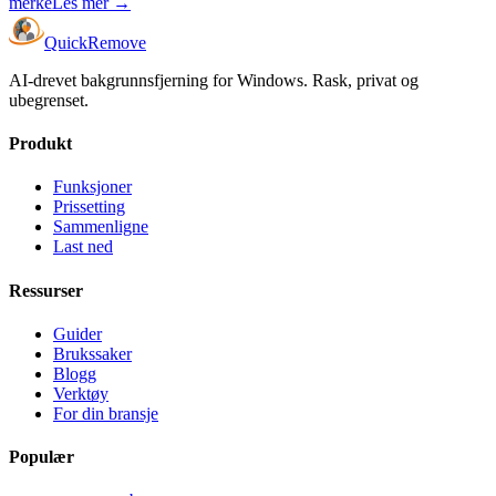
merke
Les mer
→
Quick
Remove
AI-drevet bakgrunnsfjerning for Windows. Rask, privat og
ubegrenset.
Produkt
Funksjoner
Prissetting
Sammenligne
Last ned
Ressurser
Guider
Brukssaker
Blogg
Verktøy
For din bransje
Populær