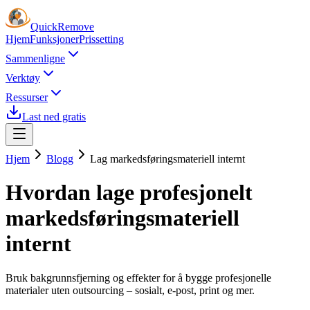
Quick
Remove
Hjem
Funksjoner
Prissetting
Sammenligne
Verktøy
Ressurser
Last ned gratis
Hjem
Blogg
Lag markedsføringsmateriell internt
Hvordan lage profesjonelt
markedsføringsmateriell
internt
Bruk bakgrunnsfjerning og effekter for å bygge profesjonelle
materialer uten outsourcing – sosialt, e-post, print og mer.