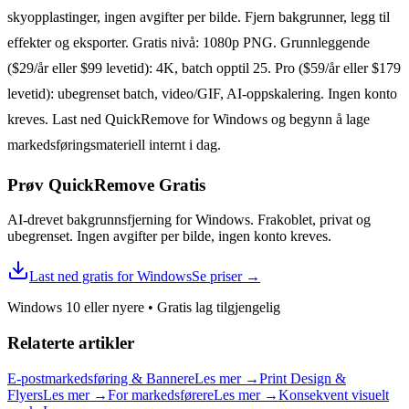
skyopplastinger, ingen avgifter per bilde. Fjern bakgrunner, legg til
effekter og eksporter. Gratis nivå: 1080p PNG. Grunnleggende
($29/år eller $99 levetid): 4K, batch opptil 25. Pro ($59/år eller $179
levetid): ubegrenset batch, video/GIF, AI-oppskalering. Ingen konto
kreves. Last ned QuickRemove for Windows og begynn å lage
markedsføringsmateriell internt i dag.
Prøv QuickRemove
Gratis
AI-drevet bakgrunnsfjerning for Windows. Frakoblet, privat og
ubegrenset. Ingen avgifter per bilde, ingen konto kreves.
Last ned gratis for Windows
Se priser
→
Windows 10 eller nyere
•
Gratis lag tilgjengelig
Relaterte artikler
E-postmarkedsføring & Bannere
Les mer
→
Print Design &
Flyers
Les mer
→
For markedsførere
Les mer
→
Konsekvent visuelt