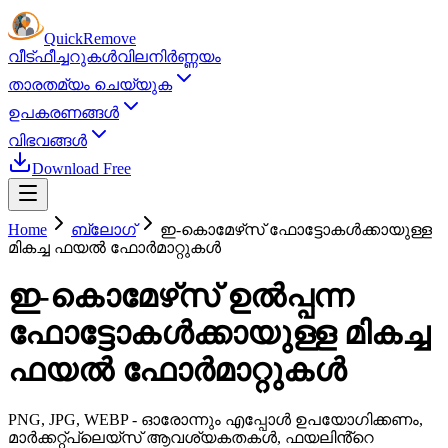
Quick
Remove
വീട്
ഫീച്ചറുകൾ
വിലനിർണ്ണയം
താരതമ്യം ചെയ്യുക
ഉപകരണങ്ങൾ
വിഭവങ്ങൾ
Download Free
Home
ബ്ലോഗ്
ഇ-കൊമേഴ്‌സ് ഫോട്ടോകൾക്കായുള്ള
മികച്ച ഫയൽ ഫോർമാറ്റുകൾ
ഇ-കൊമേഴ്‌സ് ഉൽപ്പന്ന
ഫോട്ടോകൾക്കായുള്ള മികച്ച
ഫയൽ ഫോർമാറ്റുകൾ
PNG, JPG, WEBP - ഓരോന്നും എപ്പോൾ ഉപയോഗിക്കണം,
മാർക്കറ്റ്‌പ്ലെയ്‌സ് ആവശ്യകതകൾ, ഫയലിൻ്റെ