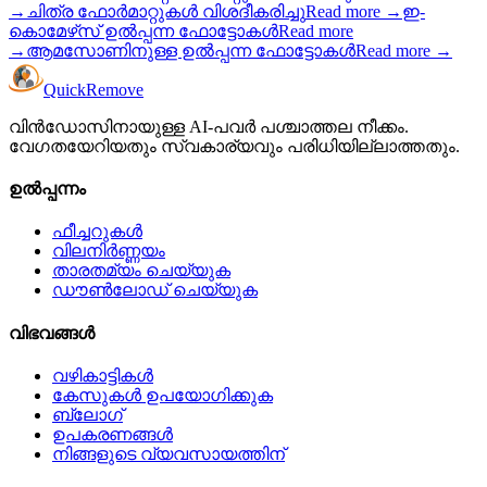
→
ചിത്ര ഫോർമാറ്റുകൾ വിശദീകരിച്ചു
Read more
→
ഇ-
കൊമേഴ്‌സ് ഉൽപ്പന്ന ഫോട്ടോകൾ
Read more
→
ആമസോണിനുള്ള ഉൽപ്പന്ന ഫോട്ടോകൾ
Read more
→
Quick
Remove
വിൻഡോസിനായുള്ള AI-പവർ പശ്ചാത്തല നീക്കം.
വേഗതയേറിയതും സ്വകാര്യവും പരിധിയില്ലാത്തതും.
ഉൽപ്പന്നം
ഫീച്ചറുകൾ
വിലനിർണ്ണയം
താരതമ്യം ചെയ്യുക
ഡൗൺലോഡ് ചെയ്യുക
വിഭവങ്ങൾ
വഴികാട്ടികൾ
കേസുകൾ ഉപയോഗിക്കുക
ബ്ലോഗ്
ഉപകരണങ്ങൾ
നിങ്ങളുടെ വ്യവസായത്തിന്