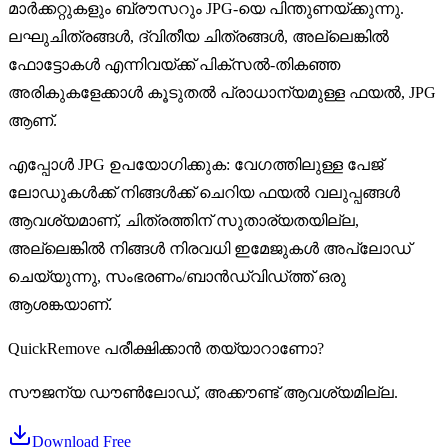
മാർക്കറ്റുകളും ബ്രൗസറും JPG-യെ പിന്തുണയ്ക്കുന്നു.
ലഘുചിത്രങ്ങൾ, ദ്വിതീയ ചിത്രങ്ങൾ, അല്ലെങ്കിൽ
ഫോട്ടോകൾ എന്നിവയ്‌ക്ക് പിക്‌സൽ-തികഞ്ഞ
അരികുകളേക്കാൾ കൂടുതൽ പ്രാധാന്യമുള്ള ഫയൽ, JPG
ആണ്.
എപ്പോൾ JPG ഉപയോഗിക്കുക: വേഗത്തിലുള്ള പേജ്
ലോഡുകൾക്ക് നിങ്ങൾക്ക് ചെറിയ ഫയൽ വലുപ്പങ്ങൾ
ആവശ്യമാണ്, ചിത്രത്തിന് സുതാര്യതയില്ല,
അല്ലെങ്കിൽ നിങ്ങൾ നിരവധി ഇമേജുകൾ അപ്‌ലോഡ്
ചെയ്യുന്നു, സംഭരണം/ബാൻഡ്‌വിഡ്ത്ത് ഒരു
ആശങ്കയാണ്.
QuickRemove പരീക്ഷിക്കാൻ തയ്യാറാണോ?
സൗജന്യ ഡൗൺലോഡ്, അക്കൗണ്ട് ആവശ്യമില്ല.
Download Free