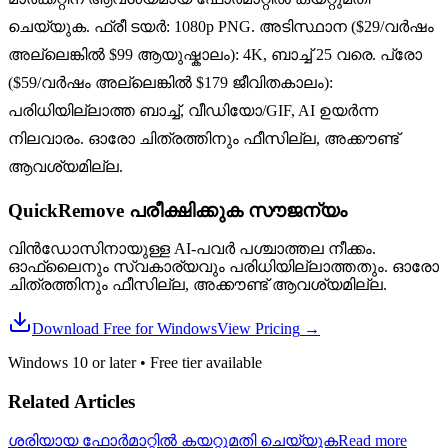
ചെയ്യുക. ഫ്രീ ടയർ: 1080p PNG. അടിസ്ഥാന ($29/വർഷം
അല്ലെങ്കിൽ $99 ആയുഷ്കാലം): 4K, ബാച്ച് 25 വരെ. പ്രോ
($59/വർഷം അല്ലെങ്കിൽ $179 ജീവിതകാലം):
പരിധിയില്ലാത്ത ബാച്ച്, വീഡിയോ/GIF, AI ഉയർന്ന
നിലവാരം. ഓരോ ചിത്രത്തിനും ഫീസില്ല, അക്കൗണ്ട്
ആവശ്യമില്ല.
QuickRemove പരീക്ഷിക്കുക
സൗജന്യം
വിൻഡോസിനായുള്ള AI-പവർ പശ്ചാത്തല നീക്കം.
ഓഫ്‌ലൈനും സ്വകാര്യവും പരിധിയില്ലാത്തതും. ഓരോ
ചിത്രത്തിനും ഫീസില്ല, അക്കൗണ്ട് ആവശ്യമില്ല.
Download Free for Windows
View Pricing
→
Windows 10 or later
•
Free tier available
Related Articles
ശരിയായ ഫോർമാറ്റിൽ കയറ്റുമതി ചെയ്യുക
Read more