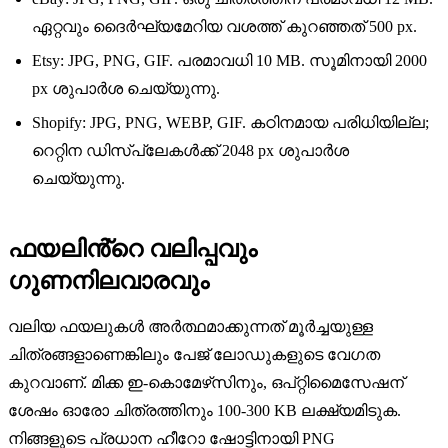
ഏറ്റവും ദൈർഘ്യമേറിയ വശത്ത് കുറഞ്ഞത് 500 px.
Etsy: JPG, PNG, GIF. പരമാവധി 10 MB. സൂമിനായി 2000
px ശുപാർശ ചെയ്യുന്നു.
Shopify: JPG, PNG, WEBP, GIF. കഠിനമായ പരിധിയില്ല;
റെറ്റിന ഡിസ്പ്ലേകൾക്ക് 2048 px ശുപാർശ
ചെയ്യുന്നു.
ഫയലിൻ്റെ വലിപ്പവും
ഗുണനിലവാരവും
വലിയ ഫയലുകൾ അർത്ഥമാക്കുന്നത് മൂർച്ചയുള്ള
ചിത്രങ്ങളാണെങ്കിലും പേജ് ലോഡുകളുടെ വേഗത
കുറവാണ്. മിക്ക ഇ-കൊമേഴ്‌സിനും, ഒപ്റ്റിമൈസേഷന്
ശേഷം ഓരോ ചിത്രത്തിനും 100-300 KB ലക്ഷ്യമിടുക.
നിങ്ങളുടെ പ്രധാന ഹീറോ ഷോട്ടിനായി PNG