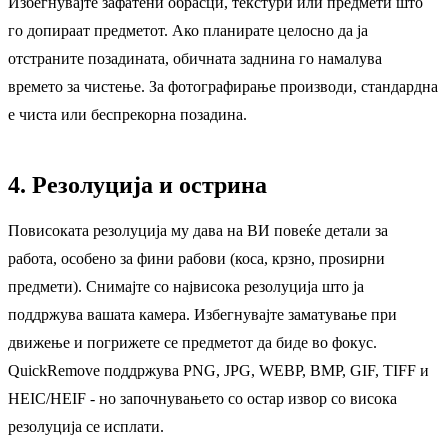
Избегнувајте зафатени обрасци, текстури или предмети што
го допираат предметот. Ако планирате целосно да ја
отстраните позадината, обичната заднина го намалува
времето за чистење. За фотографирање производи, стандардна
е чиста или беспрекорна позадина.
4. Резолуција и острина
Повисоката резолуција му дава на ВИ повеќе детали за
работа, особено за фини рабови (коса, крзно, проѕирни
предмети). Снимајте со највисока резолуција што ја
поддржува вашата камера. Избегнувајте заматување при
движење и погрижете се предметот да биде во фокус.
QuickRemove поддржува PNG, JPG, WEBP, BMP, GIF, TIFF и
HEIC/HEIF - но започнувањето со остар извор со висока
резолуција се исплати.