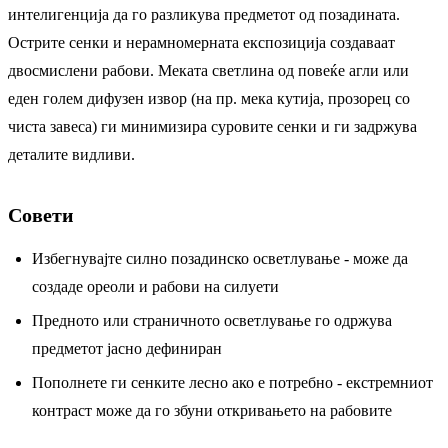
интелигенција да го разликува предметот од позадината.
Острите сенки и нерамномерната експозиција создаваат
двосмислени рабови. Меката светлина од повеќе агли или
еден голем дифузен извор (на пр. мека кутија, прозорец со
чиста завеса) ги минимизира суровите сенки и ги задржува
деталите видливи.
Совети
Избегнувајте силно позадинско осветлување - може да
создаде ореоли и рабови на силуети
Предното или страничното осветлување го одржува
предметот јасно дефиниран
Пополнете ги сенките лесно ако е потребно - екстремниот
контраст може да го збуни откривањето на рабовите