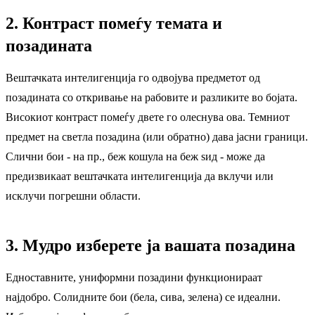
2. Контраст помеѓу темата и
позадината
Вештачката интелигенција го одвојува предметот од
позадината со откривање на рабовите и разликите во бојата.
Високиот контраст помеѓу двете го олеснува ова. Темниот
предмет на светла позадина (или обратно) дава јасни граници.
Слични бои - на пр., беж кошула на беж ѕид - може да
предизвикаат вештачката интелигенција да вклучи или
исклучи погрешни области.
3. Мудро изберете ја вашата позадина
Едноставните, униформни позадини функционираат
најдобро. Солидните бои (бела, сива, зелена) се идеални.