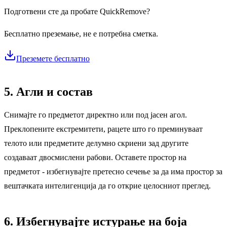
Подготвени сте да пробате QuickRemove?
Бесплатно преземање, не е потребна сметка.
Преземете бесплатно
5. Агли и состав
Снимајте го предметот директно или под јасен агол.
Преклопените екстремитети, рацете што го преминуваат
телото или предметите делумно скриени зад другите
создаваат двосмислени рабови. Оставете простор на
предметот - избегнувајте претесно сечење за да има простор за
вештачката интелигенција да го открие целосниот преглед.
6. Избегнувајте истурање на боја