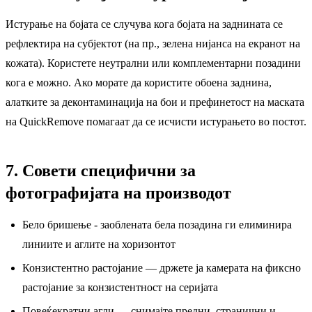
Истурање на бојата се случува кога бојата на заднината се
рефлектира на субјектот (на пр., зелена нијанса на екранот на
кожата). Користете неутрални или комплементарни позадини
кога е можно. Ако морате да користите обоена заднина,
алатките за деконтаминација на бои и префинетост на маската
на QuickRemove помагаат да се исчисти истурањето во постот.
7. Совети специфични за
фотографијата на производот
Бело бришење - заоблената бела позадина ги елиминира
линиите и аглите на хоризонтот
Конзистентно растојание — држете ја камерата на фиксно
растојание за конзистентност на серијата
Повеќекратни агли — снимајте предни, странични и