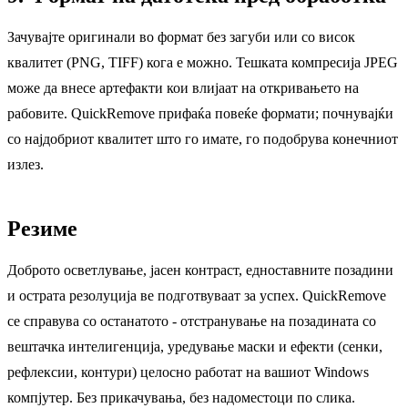
Зачувајте оригинали во формат без загуби или со висок
квалитет (PNG, TIFF) кога е можно. Тешката компресија JPEG
може да внесе артефакти кои влијаат на откривањето на
рабовите. QuickRemove прифаќа повеќе формати; почнувајќи
со најдобриот квалитет што го имате, го подобрува конечниот
излез.
Резиме
Доброто осветлување, јасен контраст, едноставните позадини
и острата резолуција ве подготвуваат за успех. QuickRemove
се справува со останатото - отстранување на позадината со
вештачка интелигенција, уредување маски и ефекти (сенки,
рефлексии, контури) целосно работат на вашиот Windows
компјутер. Без прикачувања, без надоместоци по слика.