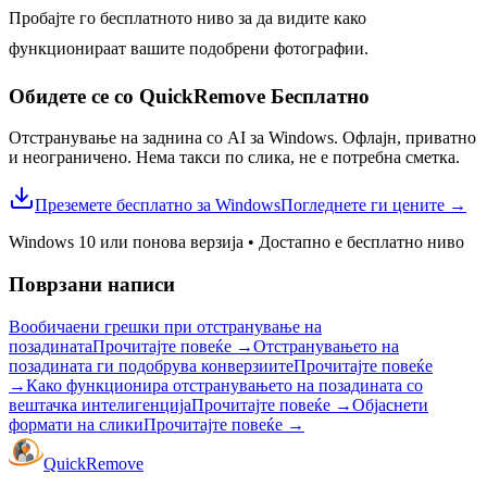
Пробајте го бесплатното ниво за да видите како
функционираат вашите подобрени фотографии.
Обидете се со QuickRemove
Бесплатно
Отстранување на заднина со AI за Windows. Офлајн, приватно
и неограничено. Нема такси по слика, не е потребна сметка.
Преземете бесплатно за Windows
Погледнете ги цените
→
Windows 10 или понова верзија
•
Достапно е бесплатно ниво
Поврзани написи
Вообичаени грешки при отстранување на
позадината
Прочитајте повеќе
→
Отстранувањето на
позадината ги подобрува конверзиите
Прочитајте повеќе
→
Како функционира отстранувањето на позадината со
вештачка интелигенција
Прочитајте повеќе
→
Објаснети
формати на слики
Прочитајте повеќе
→
Quick
Remove