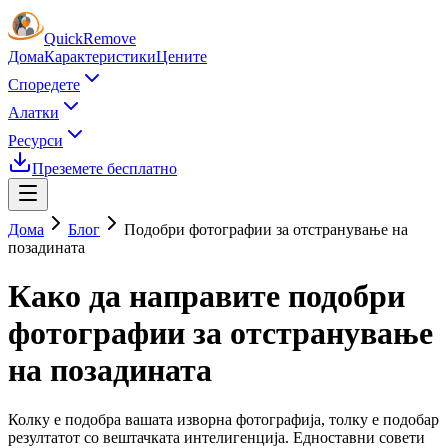
Quick
Remove
Дома
Карактеристики
Цените
Споредете
Алатки
Ресурси
Преземете бесплатно
Дома
Блог
Подобри фотографии за отстранување на
позадината
Како да направите подобри
фотографии за отстранување
на позадината
Колку е подобра вашата изворна фотографија, толку е подобар
резултатот со вештачката интелигенција. Едноставни совети