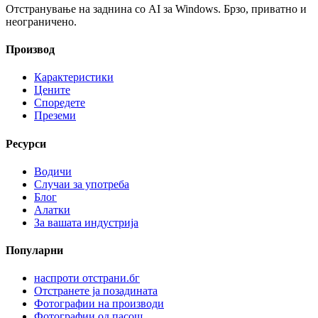
Отстранување на заднина со AI за Windows. Брзо, приватно и
неограничено.
Производ
Карактеристики
Цените
Споредете
Преземи
Ресурси
Водичи
Случаи за употреба
Блог
Алатки
За вашата индустрија
Популарни
наспроти отстрани.бг
Отстранете ја позадината
Фотографии на производи
Фотографии од пасош