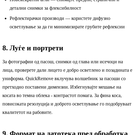
детални снимки за флексибилност
Рефлектирачки производи — користете дифузно
осветлување за да ги минимизирате грубите рефлексии
8. Луѓе и портрети
За фотографии од пасош, снимки од глава или исечоци на
лица, проверете дали лицето е добро осветлено и позадината е
униформа. QuickRemove вклучува волшебник за пасоши со
претходно поставени димензии. Избегнувајте мешање на
косата во темна облека - контрастот помага. За фина коса,
повисоката резолуција и доброто осветлување го подобруваат
квалитетот на рабовите.
9. Формат на датотека пред обработка