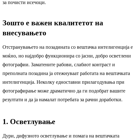
за почисти исечоци.
Зошто е важен квалитетот на
внесувањето
Отстранувањето на позадината со вештачка интелигенција е
моќно, но најдобро функционира со јасни, добро осветлени
фотографии. Заматените рабови, слабиот контраст и
преполната позадина ја отежнуваат работата на вештачката
интелигенција. Неколку едноставни прилагодувања при
фотографирање може драматично да ги подобрат вашите
резултати и да ја намалат потребата за рачни доработки.
1. Осветлување
Дури, дифузното осветлување и помага на вештачката