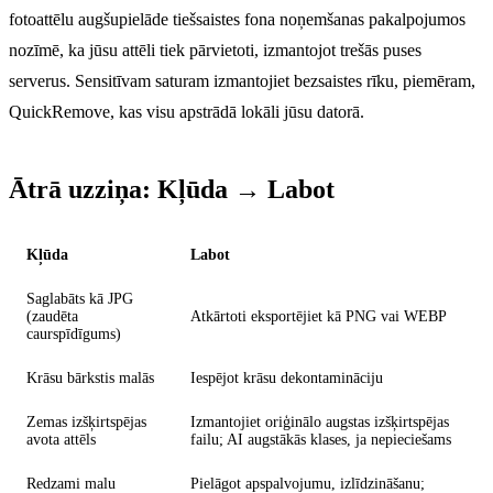
fotoattēlu augšupielāde tiešsaistes fona noņemšanas pakalpojumos
nozīmē, ka jūsu attēli tiek pārvietoti, izmantojot trešās puses
serverus. Sensitīvam saturam izmantojiet bezsaistes rīku, piemēram,
QuickRemove, kas visu apstrādā lokāli jūsu datorā.
Ātrā uzziņa: Kļūda → Labot
Kļūda
Labot
Saglabāts kā JPG
(zaudēta
Atkārtoti eksportējiet kā PNG vai WEBP
caurspīdīgums)
Krāsu bārkstis malās
Iespējot krāsu dekontamināciju
Zemas izšķirtspējas
Izmantojiet oriģinālo augstas izšķirtspējas
avota attēls
failu; AI augstākās klases, ja nepieciešams
Redzami malu
Pielāgot apspalvojumu, izlīdzināšanu;