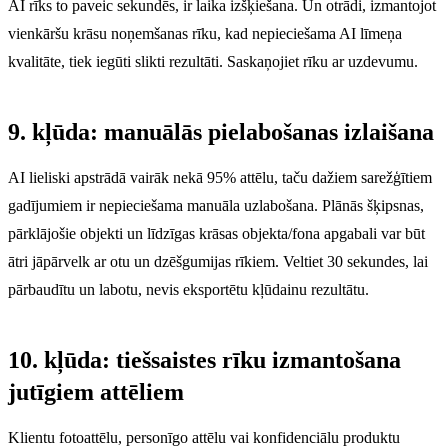
AI rīks to paveic sekundēs, ir laika izšķiešana. Un otrādi, izmantojot
vienkāršu krāsu noņemšanas rīku, kad nepieciešama AI līmeņa
kvalitāte, tiek iegūti slikti rezultāti. Saskaņojiet rīku ar uzdevumu.
9. kļūda: manuālās pielabošanas izlaišana
AI lieliski apstrādā vairāk nekā 95% attēlu, taču dažiem sarežģītiem
gadījumiem ir nepieciešama manuāla uzlabošana. Plānās šķipsnas,
pārklājošie objekti un līdzīgas krāsas objekta/fona apgabali var būt
ātri jāpārvelk ar otu un dzēšgumijas rīkiem. Veltiet 30 sekundes, lai
pārbaudītu un labotu, nevis eksportētu kļūdainu rezultātu.
10. kļūda: tiešsaistes rīku izmantošana
jutīgiem attēliem
Klientu fotoattēlu, personīgo attēlu vai konfidenciālu produktu