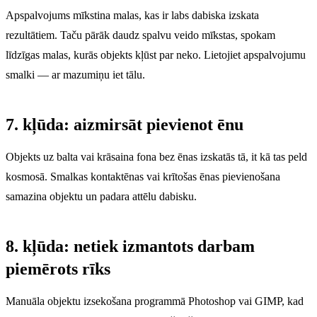
Apspalvojums mīkstina malas, kas ir labs dabiska izskata
rezultātiem. Taču pārāk daudz spalvu veido mīkstas, spokam
līdzīgas malas, kurās objekts kļūst par neko. Lietojiet apspalvojumu
smalki — ar mazumiņu iet tālu.
7. kļūda: aizmirsāt pievienot ēnu
Objekts uz balta vai krāsaina fona bez ēnas izskatās tā, it kā tas peld
kosmosā. Smalkas kontaktēnas vai krītošas ​​ēnas pievienošana
samazina objektu un padara attēlu dabisku.
8. kļūda: netiek izmantots darbam
piemērots rīks
Manuāla objektu izsekošana programmā Photoshop vai GIMP, kad