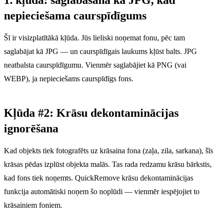
nepieciešama caurspīdīgums
Šī ir visizplatītākā kļūda. Jūs lieliski noņemat fonu, pēc tam
saglabājat kā JPG — un caurspīdīgais laukums kļūst balts. JPG
neatbalsta caurspīdīgumu. Vienmēr saglabājiet kā PNG (vai
WEBP), ja nepieciešams caurspīdīgs fons.
Kļūda #2: Krāsu dekontaminācijas
ignorēšana
Kad objekts tiek fotografēts uz krāsaina fona (zaļa, zila, sarkana), šīs
krāsas pēdas izplūst objekta malās. Tas rada redzamu krāsu bārkstis,
kad fons tiek noņemts. QuickRemove krāsu dekontaminācijas
funkcija automātiski noņem šo noplūdi — vienmēr iespējojiet to
krāsainiem foniem.