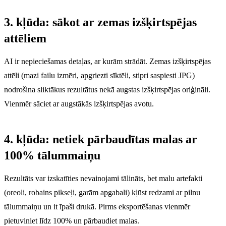
3. kļūda: sākot ar zemas izšķirtspējas
attēliem
AI ir nepieciešamas detaļas, ar kurām strādāt. Zemas izšķirtspējas
attēli (mazi failu izmēri, apgriezti sīktēli, stipri saspiesti JPG)
nodrošina sliktākus rezultātus nekā augstas izšķirtspējas oriģināli.
Vienmēr sāciet ar augstākās izšķirtspējas avotu.
4. kļūda: netiek pārbaudītas malas ar
100% tālummaiņu
Rezultāts var izskatīties nevainojami tālināts, bet malu artefakti
(oreoli, robains pikseļi, garām apgabali) kļūst redzami ar pilnu
tālummaiņu un it īpaši drukā. Pirms eksportēšanas vienmēr
pietuviniet līdz 100% un pārbaudiet malas.