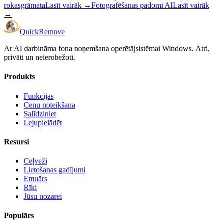
rokasgrāmata
Lasīt vairāk
→
Fotografēšanas padomi AI
Lasīt vairāk
→
Quick
Remove
Ar AI darbināma fona noņemšana operētājsistēmai Windows. Ātri,
privāti un neierobežoti.
Produkts
Funkcijas
Cenu noteikšana
Salīdziniet
Lejupielādēt
Resursi
Ceļveži
Lietošanas gadījumi
Emuārs
Rīki
Jūsu nozarei
Populārs