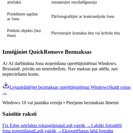
artefakti
izmantojiet otu/dzēšgumiju
Priekšmets saplūst
Pārfotografējiet ar kontrastējošu fonu
ar fonu
Peldošs objekts (bez
Pievienojiet kontakta ēnu vai krītošu ēnu
ēnas)
Izmēģiniet QuickRemove
Bezmaksas
Ar AI darbināma fona noņemšana operētājsistēmai Windows.
Bezsaistē, privāts un neierobežots. Nav maksas par attēlu, nav
nepieciešams konts.
Lejupielādējiet bezmaksas operētājsistēmai Windows
Skatīt cenas
→
Windows 10 vai jaunāka versija
•
Pieejams bezmaksas līmenis
Saistītie raksti
Fix Edge artefaktu rokasgrāmata
Lasīt vairāk
→
Labāki fotoattēli
fona noņemšanai
Lasīt vairāk
→
Eksportēšanas labā formāta