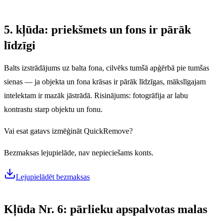
5. kļūda: priekšmets un fons ir pārāk
līdzīgi
Balts izstrādājums uz balta fona, cilvēks tumšā apģērbā pie tumšas
sienas — ja objekta un fona krāsas ir pārāk līdzīgas, mākslīgajam
intelektam ir mazāk jāstrādā. Risinājums: fotogrāfija ar labu
kontrastu starp objektu un fonu.
Vai esat gatavs izmēģināt QuickRemove?
Bezmaksas lejupielāde, nav nepieciešams konts.
Lejupielādēt bezmaksas
Kļūda Nr. 6: pārlieku apspalvotas malas