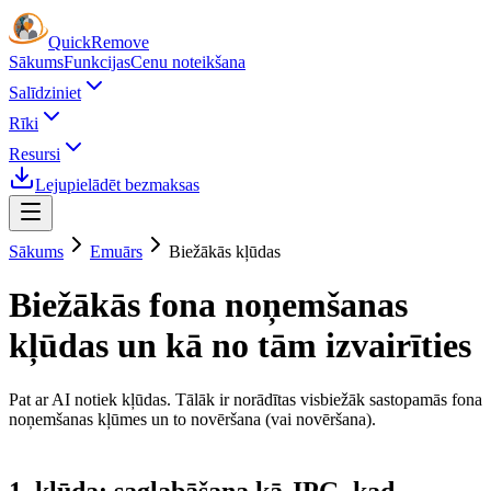
Quick
Remove
Sākums
Funkcijas
Cenu noteikšana
Salīdziniet
Rīki
Resursi
Lejupielādēt bezmaksas
Sākums
Emuārs
Biežākās kļūdas
Biežākās fona noņemšanas
kļūdas un kā no tām izvairīties
Pat ar AI notiek kļūdas. Tālāk ir norādītas visbiežāk sastopamās fona
noņemšanas kļūmes un to novēršana (vai novēršana).
1. kļūda: saglabāšana kā JPG, kad