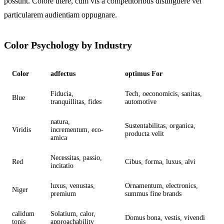
possunt. Colore utere, cum vis a competitoribus distinguere vel
particularem audientiam oppugnare.
Color Psychology by Industry
Color
adfectus
optimus For
Fiducia,
Tech, oeconomicis, sanitas,
Blue
tranquillitas, fides
automotive
natura,
Sustentabilitas, organica,
Viridis
incrementum, eco-
producta velit
amica
Necessitas, passio,
Red
Cibus, forma, luxus, alvi
incitatio
luxus, venustas,
Ornamentum, electronics,
Niger
premium
summus fine brands
calidum
Solatium, calor,
Domus bona, vestis, vivendi
tonis
approachability