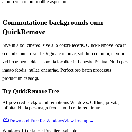
album vel cremor mollire aspectum.
Commutatione backgrounds cum
QuickRemove
Sive in albo, cinereo, sive alio colore ieceris, QuickRemove loca in
secundis mutare sinit. Originale remove, solidum colorem, clivum
vel imaginem adde — omnia localiter in Fenestra PC tua. Nulla per-
imago feodis, nullae onerariae. Perfect pro batch processus
productum catalogi.
Try QuickRemove
Free
AI-powered background remotionis Windows. Offline, privata,
infinita. Nulla per-imago feodis, nulla ratio requiritur.
Download Free for Windows
View Pricing
→
Windows 10 or later
•
Free tier available