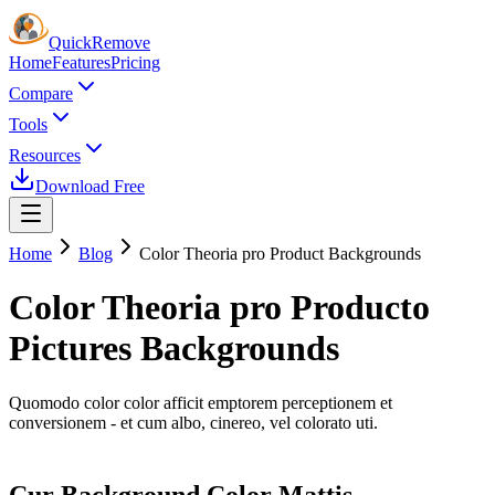
Quick
Remove
Home
Features
Pricing
Compare
Tools
Resources
Download Free
Home
Blog
Color Theoria pro Product Backgrounds
Color Theoria pro Producto
Pictures Backgrounds
Quomodo color color afficit emptorem perceptionem et
conversionem - et cum albo, cinereo, vel colorato uti.
Cur Background Color Mattis