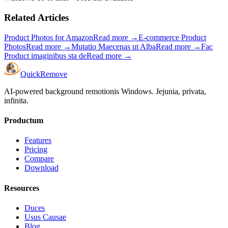
Related Articles
Product Photos for Amazon
Read more
→
E-commerce Product
Photos
Read more
→
Mutatio Maecenas ut Alba
Read more
→
Fac
Product imaginibus sta de
Read more
→
Quick
Remove
AI-powered background remotionis Windows. Jejunia, privata,
infinita.
Productum
Features
Pricing
Compare
Download
Resources
Duces
Usus Causae
Blog