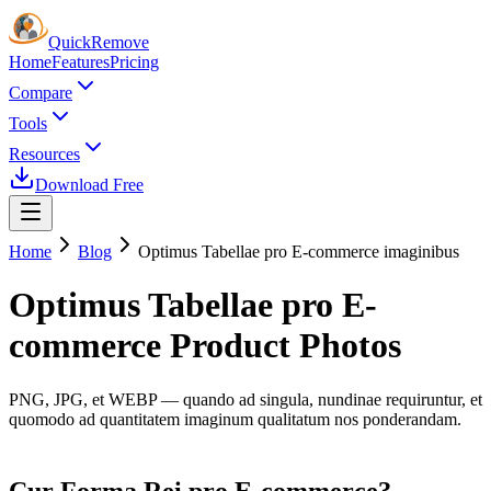
Quick
Remove
Home
Features
Pricing
Compare
Tools
Resources
Download Free
Home
Blog
Optimus Tabellae pro E-commerce imaginibus
Optimus Tabellae pro E-
commerce Product Photos
PNG, JPG, et WEBP — quando ad singula, nundinae requiruntur, et
quomodo ad quantitatem imaginum qualitatum nos ponderandam.
Cur Forma Rei pro E-commerce?