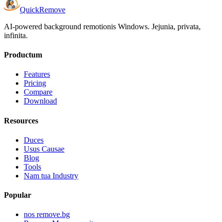
Quick
Remove
AI-powered background remotionis Windows. Jejunia, privata,
infinita.
Productum
Features
Pricing
Compare
Download
Resources
Duces
Usus Causae
Blog
Tools
Nam tua Industry
Popular
nos remove.bg