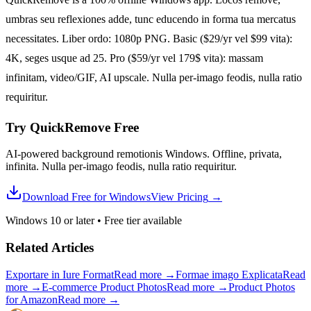
umbras seu reflexiones adde, tunc educendo in forma tua mercatus
necessitates. Liber ordo: 1080p PNG. Basic ($29/yr vel $99 vita):
4K, seges usque ad 25. Pro ($59/yr vel 179$ vita): massam
infinitam, video/GIF, AI upscale. Nulla per-imago feodis, nulla ratio
requiritur.
Try QuickRemove
Free
AI-powered background remotionis Windows. Offline, privata,
infinita. Nulla per-imago feodis, nulla ratio requiritur.
Download Free for Windows
View Pricing
→
Windows 10 or later
•
Free tier available
Related Articles
Exportare in Iure Format
Read more
→
Formae imago Explicata
Read
more
→
E-commerce Product Photos
Read more
→
Product Photos
for Amazon
Read more
→