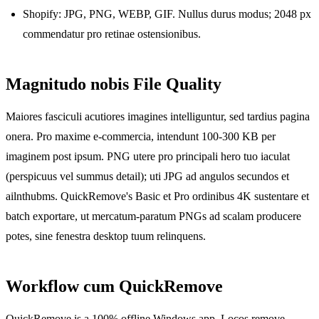
Shopify: JPG, PNG, WEBP, GIF. Nullus durus modus; 2048 px
commendatur pro retinae ostensionibus.
Magnitudo nobis File Quality
Maiores fasciculi acutiores imagines intelliguntur, sed tardius pagina
onera. Pro maxime e-commercia, intendunt 100-300 KB per
imaginem post ipsum. PNG utere pro principali hero tuo iaculat
(perspicuus vel summus detail); uti JPG ad angulos secundos et
ailnthubms. QuickRemove's Basic et Pro ordinibus 4K sustentare et
batch exportare, ut mercatum-paratum PNGs ad scalam producere
potes, sine fenestra desktop tuum relinquens.
Workflow cum QuickRemove
QuickRemove is a 100% offline Windows app. Locos remove,