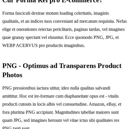
Forma fasciculi dextrae motum loading celeritatis, imaginis
qualitatis, et an indices tuos conveniant ad mercatum requisita. Nefas
elige et onerationes reiectas periclitaris, paginas tardas, vel imagines
quae granay spectant vel eluuntur. Ecce quomodo PNG, JPG, et
WEBP ACERVUS pro productis imaginibus.
PNG - Optimus ad Transparens Product
Photos
PNG pressionibus iactura utitur, ideo nulla qualitas salvandi
amittitur. Hoc est ire-formare cum diaphaneitate opus est - vitalis
producti cutouts in locis albis vel consuetudine. Amazon, eBay, et
fora plurima PNG accipiunt. Magnitudines tabellae maiores sunt
quam JPG, sed imagines heroum vel vitae ictus ubi qualitates res
PNG tanti sunt.