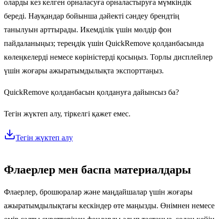
оларды кез келген орналасуға орналастыруға мүмкіндік
береді. Науқандар бойынша дәйекті сәндеу брендтің
танылуын арттырады. Икемділік үшін мөлдір фон
пайдаланыңыз; тереңдік үшін QuickRemove қолданбасында
көлеңкелерді немесе көріністерді қосыңыз. Торлы дисплейлер
үшін жоғары ажыратымдылықта экспорттаңыз.
QuickRemove қолданбасын қолдануға дайынсыз ба?
Тегін жүктеп алу, тіркелгі қажет емес.
Тегін жүктеп алу
Флаерлер мен баспа материалдары
Флаерлер, брошюралар және маңдайшалар үшін жоғары
ажыратымдылықтағы кескіндер өте маңызды. Өнімнен немесе