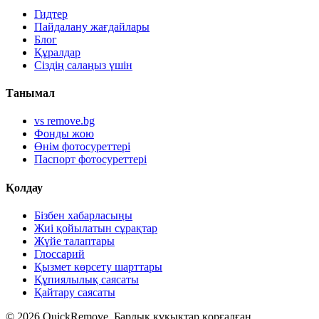
Гидтер
Пайдалану жағдайлары
Блог
Құралдар
Сіздің салаңыз үшін
Танымал
vs remove.bg
Фонды жою
Өнім фотосуреттері
Паспорт фотосуреттері
Қолдау
Бізбен хабарласыңы
Жиі қойылатын сұрақтар
Жүйе талаптары
Глоссарий
Қызмет көрсету шарттары
Құпиялылық саясаты
Қайтару саясаты
©
2026
QuickRemove.
Барлық құқықтар қорғалған.