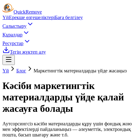
Quick
Remove
Үй
Ерекше өзгешеліктері
Баға белгілеу
Салыстыру
Құралдар
Ресурстар
Тегін жүктеп алу
Үй
Блог
Маркетингтік материалдарды үйде жасаңыз
Кәсіби маркетингтік
материалдарды үйде қалай
жасауға болады
Аутсорсингсіз кәсіби материалдарды құру үшін фондық жою
мен эффектілерді пайдаланыңыз — әлеуметтік, электрондық
пошта, басып шығару және т.б.