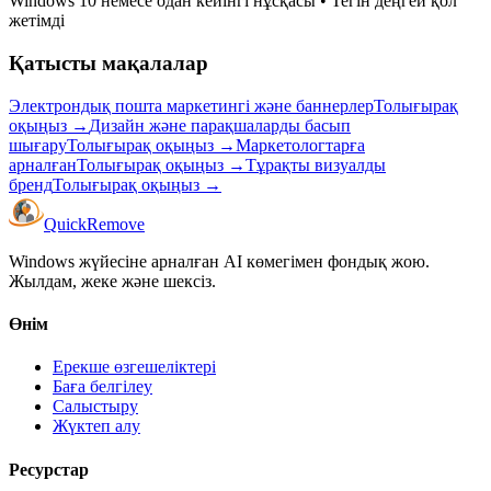
Windows 10 немесе одан кейінгі нұсқасы
•
Тегін деңгей қол
жетімді
Қатысты мақалалар
Электрондық пошта маркетингі және баннерлер
Толығырақ
оқыңыз
→
Дизайн және парақшаларды басып
шығару
Толығырақ оқыңыз
→
Маркетологтарға
арналған
Толығырақ оқыңыз
→
Тұрақты визуалды
бренд
Толығырақ оқыңыз
→
Quick
Remove
Windows жүйесіне арналған AI көмегімен фондық жою.
Жылдам, жеке және шексіз.
Өнім
Ерекше өзгешеліктері
Баға белгілеу
Салыстыру
Жүктеп алу
Ресурстар