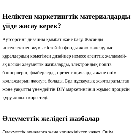
Неліктен маркетингтік материалдарды
үйде жасау керек?
Аутсорсинг дизайны қымбат және баяу. Жасанды
интеллектпен жұмыс істейтін фонды жою және дұрыс
құралдардың көмегімен дизайнер немесе агенттік жалдамай-
ақ кәсіби әлеуметтік жазбаларды, электрондық пошта
баннерлерін, флайерлерді, презентацияларды және өнім
коллаждарын жасауға болады. Бұл нұсқаулық жылтыратылған
және уақытты үнемдейтін DIY маркетингінің жұмыс процесін
құру жолын көрсетеді.
Әлеуметтік желідегі жазбалар
Әлеуметтік арналарға жаңа көрнекіліктер қажет. Өнім