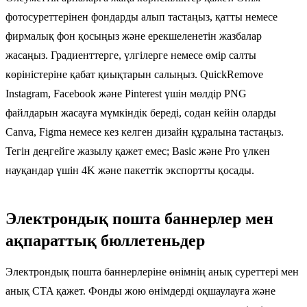
фотосуреттерінен фондарды алып тастаңыз, қатты немесе
фирмалық фон қосыңыз және ерекшеленетін жазбалар
жасаңыз. Градиенттерге, үлгілерге немесе өмір салты
көріністеріне қабат қиықтарын салыңыз. QuickRemove
Instagram, Facebook және Pinterest үшін мөлдір PNG
файлдарын жасауға мүмкіндік береді, содан кейін оларды
Canva, Figma немесе кез келген дизайн құралына тастаңыз.
Тегін деңгейге жазылу қажет емес; Basic және Pro үлкен
науқандар үшін 4K және пакеттік экспортты қосады.
Электрондық пошта баннерлер мен
ақпараттық бюллетеньдер
Электрондық пошта баннерлеріне өнімнің анық суреттері мен
анық CTA қажет. Фонды жою өнімдерді оқшаулауға және