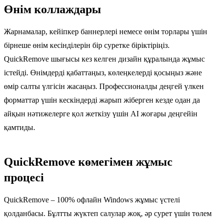
Өнім коллаждары
Жарнамалар, кейіпкер баннерлері немесе өнім торлары үшін
бірнеше өнім кесінділерін бір суретке біріктіріңіз.
QuickRemove шығысы кез келген дизайн құралында жұмыс
істейді. Өнімдерді қабаттаңыз, көлеңкелерді қосыңыз және
өмір салты үлгісін жасаңыз. Профессионалды деңгей үлкен
форматтар үшін кескіндерді жарып жіберген кезде одан да
айқын нәтижелерге қол жеткізу үшін AI жоғары деңгейін
қамтиды.
QuickRemove көмегімен жұмыс
процесі
QuickRemove – 100% офлайн Windows жұмыс үстелі
қолданбасы. Бұлтты жүктеп салулар жоқ, әр сурет үшін төлем