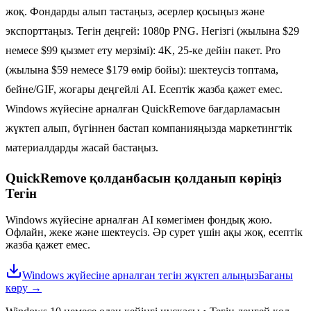
жоқ. Фондарды алып тастаңыз, әсерлер қосыңыз және
экспорттаңыз. Тегін деңгей: 1080p PNG. Негізгі (жылына $29
немесе $99 қызмет ету мерзімі): 4K, 25-ке дейін пакет. Pro
(жылына $59 немесе $179 өмір бойы): шектеусіз топтама,
бейне/GIF, жоғары деңгейлі AI. Есептік жазба қажет емес.
Windows жүйесіне арналған QuickRemove бағдарламасын
жүктеп алып, бүгіннен бастап компанияңызда маркетингтік
материалдарды жасай бастаңыз.
QuickRemove қолданбасын қолданып көріңіз
Тегін
Windows жүйесіне арналған AI көмегімен фондық жою.
Офлайн, жеке және шектеусіз. Әр сурет үшін ақы жоқ, есептік
жазба қажет емес.
Windows жүйесіне арналған тегін жүктеп алыңыз
Бағаны
көру
→