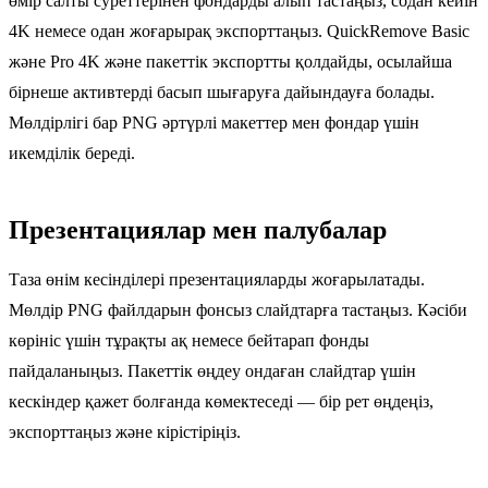
өмір салты суреттерінен фондарды алып тастаңыз, содан кейін
4K немесе одан жоғарырақ экспорттаңыз. QuickRemove Basic
және Pro 4K және пакеттік экспортты қолдайды, осылайша
бірнеше активтерді басып шығаруға дайындауға болады.
Мөлдірлігі бар PNG әртүрлі макеттер мен фондар үшін
икемділік береді.
Презентациялар мен палубалар
Таза өнім кесінділері презентацияларды жоғарылатады.
Мөлдір PNG файлдарын фонсыз слайдтарға тастаңыз. Кәсіби
көрініс үшін тұрақты ақ немесе бейтарап фонды
пайдаланыңыз. Пакеттік өңдеу ондаған слайдтар үшін
кескіндер қажет болғанда көмектеседі — бір рет өңдеңіз,
экспорттаңыз және кірістіріңіз.