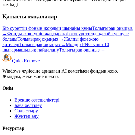
жетімді
Қатысты мақалалар
Бір суреттің фонын жоюдың шынайы құны
Толығырақ оқыңыз
→
Фонды жою үшін жақсырақ фотосуреттерді қалай түсіруге
болады
Толығырақ оқыңыз
→
Жалпы фон жою
қателері
Толығырақ оқыңыз
→
Мөлдір PNG үшін 10
шығармашылық пайдалану
Толығырақ оқыңыз
→
Quick
Remove
Windows жүйесіне арналған AI көмегімен фондық жою.
Жылдам, жеке және шексіз.
Өнім
Ерекше өзгешеліктері
Баға белгілеу
Салыстыру
Жүктеп алу
Ресурстар