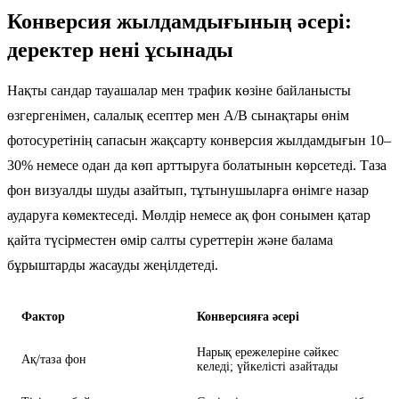
Конверсия жылдамдығының әсері:
деректер нені ұсынады
Нақты сандар тауашалар мен трафик көзіне байланысты
өзгергенімен, салалық есептер мен A/B сынақтары өнім
фотосуретінің сапасын жақсарту конверсия жылдамдығын 10–
30% немесе одан да көп арттыруға болатынын көрсетеді. Таза
фон визуалды шуды азайтып, тұтынушыларға өнімге назар
аударуға көмектеседі. Мөлдір немесе ақ фон сонымен қатар
қайта түсірместен өмір салты суреттерін және балама
бұрыштарды жасауды жеңілдетеді.
Фактор
Конверсияға әсері
Нарық ережелеріне сәйкес
Ақ/таза фон
келеді; үйкелісті азайтады