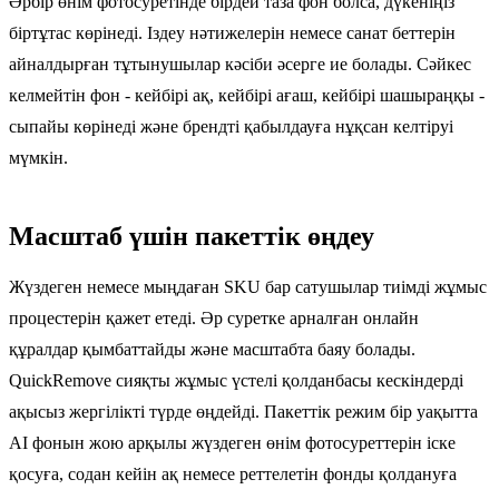
Әрбір өнім фотосуретінде бірдей таза фон болса, дүкеніңіз
біртұтас көрінеді. Іздеу нәтижелерін немесе санат беттерін
айналдырған тұтынушылар кәсіби әсерге ие болады. Сәйкес
келмейтін фон - кейбірі ақ, кейбірі ағаш, кейбірі шашыраңқы -
сыпайы көрінеді және брендті қабылдауға нұқсан келтіруі
мүмкін.
Масштаб үшін пакеттік өңдеу
Жүздеген немесе мыңдаған SKU бар сатушылар тиімді жұмыс
процестерін қажет етеді. Әр суретке арналған онлайн
құралдар қымбаттайды және масштабта баяу болады.
QuickRemove сияқты жұмыс үстелі қолданбасы кескіндерді
ақысыз жергілікті түрде өңдейді. Пакеттік режим бір уақытта
AI фонын жою арқылы жүздеген өнім фотосуреттерін іске
қосуға, содан кейін ақ немесе реттелетін фонды қолдануға