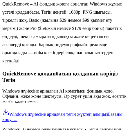
QuickRemove – AI фондық жоюға арналған Windows жұмыс
үстелі қолданбасы. Тегін деңгей: 1080p, PNG шығысы,
тіркелгі жоқ. Basic (жылына $29 немесе $99 қызмет ету
мерзімі) және Pro ($59/жыл немесе $179 өмір бойы) пакеттік
өңдеуді, шексіз ажыратымдылықты және кеңейтілген
әсерлерді қосады. Барлық өңдеулер офлайн режимде
орындалады — өнім кескіндері ешқашан компьютерден
кетпейді.
QuickRemove қолданбасын қолданып көріңіз
Тегін
Windows жүйесіне арналған AI көмегімен фондық жою.
Офлайн, жеке және шектеусіз. Әр сурет үшін ақы жоқ, есептік
жазба қажет емес.
Windows жүйесіне арналған тегін жүктеп алыңыз
Бағаны
көру
→
Windows 10 немесе одан кейінгі нұсқасы
•
Тегін деңгей қол