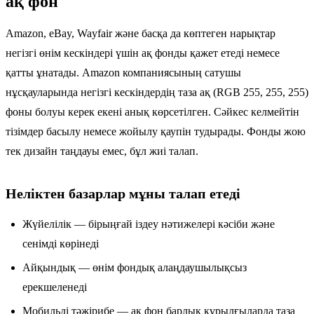
ақ фон
Amazon, eBay, Wayfair және басқа да көптеген нарықтар
негізгі өнім кескіндері үшін ақ фонды қажет етеді немесе
қатты ұнатады. Amazon компаниясының сатушы
нұсқауларында негізгі кескіндердің таза ақ (RGB 255, 255, 255)
фоны болуы керек екені анық көрсетілген. Сәйкес келмейтін
тізімдер басылу немесе жойылу қаупін тудырады. Фонды жою
тек дизайн таңдауы емес, бұл жиі талап.
Неліктен базарлар мұны талап етеді
Жүйелілік — бірыңғай іздеу нәтижелері кәсіби және
сенімді көрінеді
Айқындық — өнім фондық алаңдаушылықсыз
ерекшеленеді
Мобильді тәжірибе — ақ фон барлық құрылғыларда таза