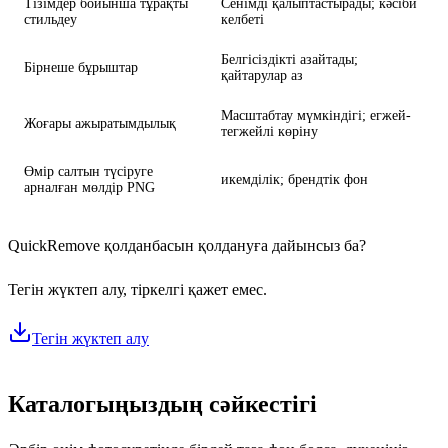
Тізімдер бойынша тұрақты
Сенімді қалыптастырады; кәсіби
стильдеу
келбеті
Белгісіздікті азайтады;
Бірнеше бұрыштар
қайтарулар аз
Масштабтау мүмкіндігі; егжей-
Жоғары ажыратымдылық
тегжейлі көріну
Өмір салтын түсіруге
икемділік; брендтік фон
арналған мөлдір PNG
QuickRemove қолданбасын қолдануға дайынсыз ба?
Тегін жүктеп алу, тіркелгі қажет емес.
Тегін жүктеп алу
Каталогыңыздың сәйкестігі