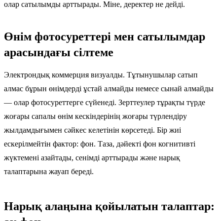
олар сатылымды арттырады. Міне, деректер не дейді.
Өнім фотосуреттері мен сатылымдар
арасындағы сілтеме
Электрондық коммерция визуалды. Тұтынушылар сатып
алмас бұрын өнімдерді ұстай алмайды немесе сынай алмайды
— олар фотосуреттерге сүйенеді. Зерттеулер тұрақты түрде
жоғары сапалы өнім кескіндерінің жоғары түрлендіру
жылдамдығымен сәйкес келетінін көрсетеді. Бір жиі
ескерілмейтін фактор: фон. Таза, дәйекті фон когнитивті
жүктемені азайтады, сенімді арттырады және нарық
талаптарына жауап береді.
Нарық алаңына қойылатын талаптар: