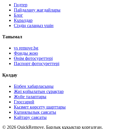
Гидтер
Пайдалану жағдайлары
Блог
Құралдар
Сіздің салаңыз үшін
Танымал
vs remove.bg
Фонды жою
Өнім фотосуреттері
Паспорт фотосуреттері
Қолдау
Бізбен хабарласыңы
Жиі қойылатын сұрақтар
Жүйе талаптары
Глоссарий
Қызмет көрсету шарттары
Құпиялылық саясаты
Қайтару саясаты
©
2026
QuickRemove.
Барлық құқықтар қорғалған.