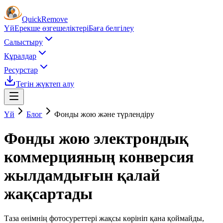
Quick
Remove
Үй
Ерекше өзгешеліктері
Баға белгілеу
Салыстыру
Құралдар
Ресурстар
Тегін жүктеп алу
Үй
Блог
Фонды жою және түрлендіру
Фонды жою электрондық
коммерцияның конверсия
жылдамдығын қалай
жақсартады
Таза өнімнің фотосуреттері жақсы көрініп қана қоймайды,