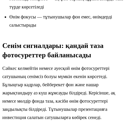
түрде көрсетіледі
Өнім фокусы — тұтынушылар фон емес, өнімдерді
салыстырады
Сенім сигналдары: қандай таза
фотосуреттер байланысады
Сәйкес келмейтін немесе әуесқой өнім фотосуреттері
сатушының сенімсіз болуы мүмкін екенін көрсетеді.
Бұлыңғыр кадрлар, бейберекет фон және нашар
жарықтандыру аз күш жұмсауды білдіреді. Керісінше, ақ
немесе мөлдір фонда таза, кәсіби өнім фотосуреттері
заңдылықты білдіреді. Тұтынушылар презентацияға
инвестиция салатын сатушыларға көбірек сенеді.