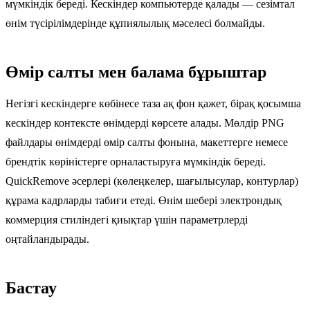
мүмкіндік береді. Кескіндер компьютерде қалады — сезімтал
өнім түсірілімдерінде құпиялылық мәселесі болмайды.
Өмір салты мен балама бұрыштар
Негізгі кескіндерге көбінесе таза ақ фон қажет, бірақ қосымша
кескіндер контексте өнімдерді көрсете алады. Мөлдір PNG
файлдары өнімдерді өмір салты фонына, макеттерге немесе
брендтік көріністерге орналастыруға мүмкіндік береді.
QuickRemove әсерлері (көлеңкелер, шағылысулар, контурлар)
құрама кадрларды табиғи етеді. Өнім шебері электрондық
коммерция стиліндегі қиықтар үшін параметрлерді
оңтайландырады.
Бастау