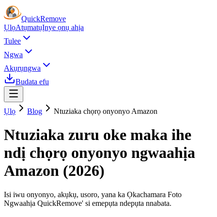
Quick
Remove
Ụlọ
Atụmatụ
Ịnye ọnụ ahịa
Tulee
Ngwa
Akụrụngwa
Budata efu
Ụlọ
Blog
Ntuziaka chọrọ onyonyo Amazon
Ntuziaka zuru oke maka ihe
ndị chọrọ onyonyo ngwaahịa
Amazon (2026)
Isi iwu onyonyo, akụkụ, usoro, yana ka Ọkachamara Foto
Ngwaahịa QuickRemove' si emepụta ndepụta nnabata.