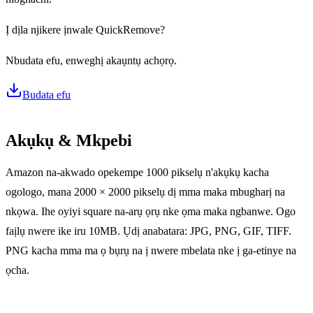
Ị dịla njikere ịnwale QuickRemove?
Nbudata efu, enweghị akaụntụ achọrọ.
Budata efu
Akụkụ & Mkpebi
Amazon na-akwado opekempe 1000 pikselụ n'akụkụ kacha
ogologo, mana 2000 × 2000 pikselụ dị mma maka mbugharị na
nkọwa. Ihe oyiyi square na-arụ ọrụ nke ọma maka ngbanwe. Ogo
faịlụ nwere ike iru 10MB. Ụdị anabatara: JPG, PNG, GIF, TIFF.
PNG kacha mma ma ọ bụrụ na ị nwere mbelata nke ị ga-etinye na
ọcha.