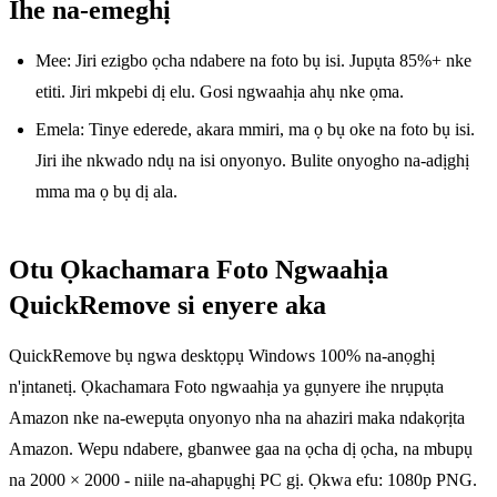
Ihe na-emeghị
Mee: Jiri ezigbo ọcha ndabere na foto bụ isi. Jupụta 85%+ nke
etiti. Jiri mkpebi dị elu. Gosi ngwaahịa ahụ nke ọma.
Emela: Tinye ederede, akara mmiri, ma ọ bụ oke na foto bụ isi.
Jiri ihe nkwado ndụ na isi onyonyo. Bulite onyogho na-adịghị
mma ma ọ bụ dị ala.
Otu Ọkachamara Foto Ngwaahịa
QuickRemove si enyere aka
QuickRemove bụ ngwa desktọpụ Windows 100% na-anọghị
n'ịntanetị. Ọkachamara Foto ngwaahịa ya gụnyere ihe nrụpụta
Amazon nke na-ewepụta onyonyo nha na ahaziri maka ndakọrịta
Amazon. Wepu ndabere, gbanwee gaa na ọcha dị ọcha, na mbupụ
na 2000 × 2000 - niile na-ahapụghị PC gị. Ọkwa efu: 1080p PNG.