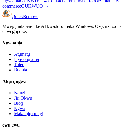
ngwaahịa
GỤKWUO
→
Ụdị kacha mma maka foto azụmahịa e-
commerce
GỤKWUO
→
Quick
Remove
Mwepụ ndabere nke AI kwadoro maka Windows. Ọsọ, nzuzo na
enweghị oke.
Ngwaahịa
Atụmatụ
Ịnye ọnụ ahịa
Tulee
Budata
Akụrụngwa
Nduzi
Jiri Okwu
Blog
Ngwa
Maka ụlọ ọrụ gị
ewu ewu