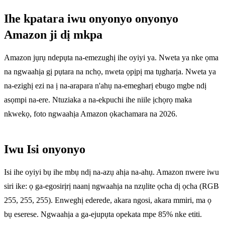
Ihe kpatara iwu onyonyo onyonyo
Amazon ji dị mkpa
Amazon jụrụ ndepụta na-emezughị ihe oyiyi ya. Nweta ya nke ọma
na ngwaahịa gị pụtara na nchọ, nweta ọpịpị ma tụgharịa. Nweta ya
na-ezighị ezi na ị na-arapara n'ahụ na-emegharị ebugo mgbe ndị
asọmpi na-ere. Ntuziaka a na-ekpuchi ihe niile ịchọrọ maka
nkwekọ, foto ngwaahịa Amazon ọkachamara na 2026.
Iwu Isi onyonyo
Isi ihe oyiyi bụ ihe mbụ ndị na-azụ ahịa na-ahụ. Amazon nwere iwu
siri ike: ọ ga-egosirịrị naanị ngwaahịa na nzụlite ọcha dị ọcha (RGB
255, 255, 255). Enweghị ederede, akara ngosi, akara mmiri, ma ọ
bụ eserese. Ngwaahịa a ga-ejupụta opekata mpe 85% nke etiti.