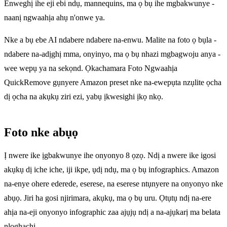
Enweghị ihe eji ebi ndụ, mannequins, ma ọ bụ ihe mgbakwunye -
naanị ngwaahịa ahụ n'onwe ya.
Nke a bụ ebe AI ndabere ndabere na-enwu. Malite na foto ọ bụla -
ndabere na-adịghị mma, onyinyo, ma ọ bụ nhazi mgbagwoju anya -
wee wepụ ya na sekọnd. Ọkachamara Foto Ngwaahịa
QuickRemove gụnyere Amazon preset nke na-ewepụta nzụlite ọcha
dị ọcha na akụkụ ziri ezi, yabụ ịkwesighi ịkọ nkọ.
Foto nke abụọ
Ị nwere ike ịgbakwunye ihe onyonyo 8 ọzọ. Ndị a nwere ike igosi
akụkụ dị iche iche, iji ikpe, ụdị ndụ, ma ọ bụ infographics. Amazon
na-enye ohere ederede, eserese, na eserese ntụnyere na onyonyo nke
abụọ. Jiri ha gosi njirimara, akụkụ, ma ọ bụ uru. Ọtụtụ ndị na-ere
ahịa na-eji onyonyo infographic zaa ajụjụ ndị a na-ajụkarị ma belata
nloghachi.