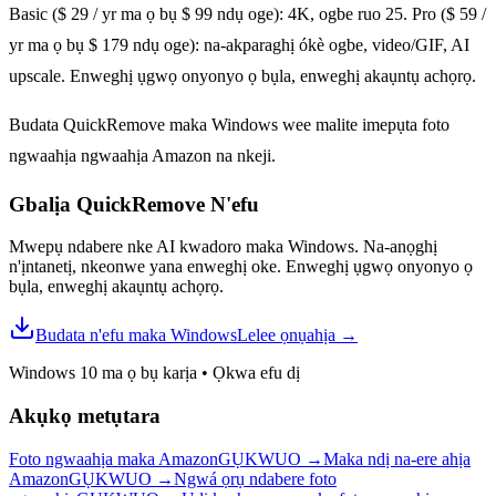
Basic ($ 29 / yr ma ọ bụ $ 99 ndụ oge): 4K, ogbe ruo 25. Pro ($ 59 /
yr ma ọ bụ $ 179 ndụ oge): na-akparaghị ókè ogbe, video/GIF, AI
upscale. Enweghị ụgwọ onyonyo ọ bụla, enweghị akaụntụ achọrọ.
Budata QuickRemove maka Windows wee malite imepụta foto
ngwaahịa ngwaahịa Amazon na nkeji.
Gbalịa QuickRemove
N'efu
Mwepụ ndabere nke AI kwadoro maka Windows. Na-anọghị
n'ịntanetị, nkeonwe yana enweghị oke. Enweghị ụgwọ onyonyo ọ
bụla, enweghị akaụntụ achọrọ.
Budata n'efu maka Windows
Lelee ọnụahịa
→
Windows 10 ma ọ bụ karịa
•
Ọkwa efu dị
Akụkọ metụtara
Foto ngwaahịa maka Amazon
GỤKWUO
→
Maka ndị na-ere ahịa
Amazon
GỤKWUO
→
Ngwá ọrụ ndabere foto