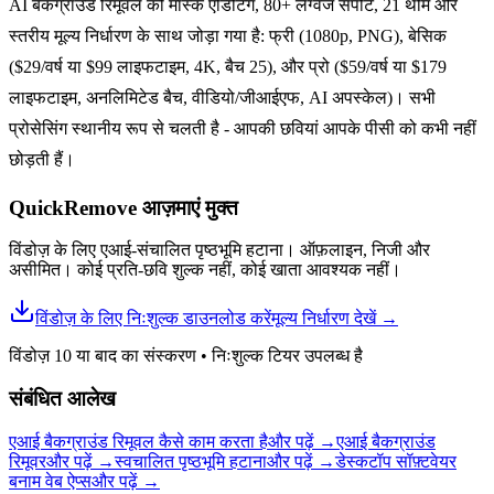
AI बैकग्राउंड रिमूवल को मास्क एडिटिंग, 80+ लैंग्वेज सपोर्ट, 21 थीम और
स्तरीय मूल्य निर्धारण के साथ जोड़ा गया है: फ्री (1080p, PNG), बेसिक
($29/वर्ष या $99 लाइफटाइम, 4K, बैच 25), और प्रो ($59/वर्ष या $179
लाइफटाइम, अनलिमिटेड बैच, वीडियो/जीआईएफ, AI अपस्केल)। सभी
प्रोसेसिंग स्थानीय रूप से चलती है - आपकी छवियां आपके पीसी को कभी नहीं
छोड़ती हैं।
QuickRemove आज़माएं
मुक्त
विंडोज़ के लिए एआई-संचालित पृष्ठभूमि हटाना। ऑफ़लाइन, निजी और
असीमित। कोई प्रति-छवि शुल्क नहीं, कोई खाता आवश्यक नहीं।
विंडोज़ के लिए निःशुल्क डाउनलोड करें
मूल्य निर्धारण देखें
→
विंडोज़ 10 या बाद का संस्करण
•
निःशुल्क टियर उपलब्ध है
संबंधित आलेख
एआई बैकग्राउंड रिमूवल कैसे काम करता है
और पढ़ें
→
एआई बैकग्राउंड
रिमूवर
और पढ़ें
→
स्वचालित पृष्ठभूमि हटाना
और पढ़ें
→
डेस्कटॉप सॉफ़्टवेयर
बनाम वेब ऐप्स
और पढ़ें
→