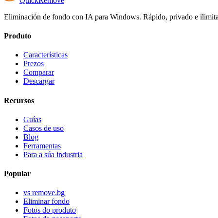
Quick
Remove
Eliminación de fondo con IA para Windows. Rápido, privado e ilimit
Produto
Características
Prezos
Comparar
Descargar
Recursos
Guías
Casos de uso
Blog
Ferramentas
Para a súa industria
Popular
vs remove.bg
Eliminar fondo
Fotos do produto