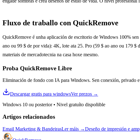
engade sombras e crea deseños de estilo de vida. O nivel profesional 
Fluxo de traballo con QuickRemove
QuickRemove é unha aplicación de escritorio de Windows 100% sen con
ano ou 99 $ de por vida): 4K, lote ata 25. Pro (59 $ ao ano ou 179 $
materiais de mercadotecnia na casa hoxe mesmo.
Proba QuickRemove
Libre
Eliminación de fondo con IA para Windows. Sen conexión, privado e i
Descargar gratis para windows
Ver prezos
→
Windows 10 ou posterior
•
Nivel gratuíto dispoñible
Artigos relacionados
Email Marketing & Bandeiras
Ler máis
→
Deseño de impresión e amp;