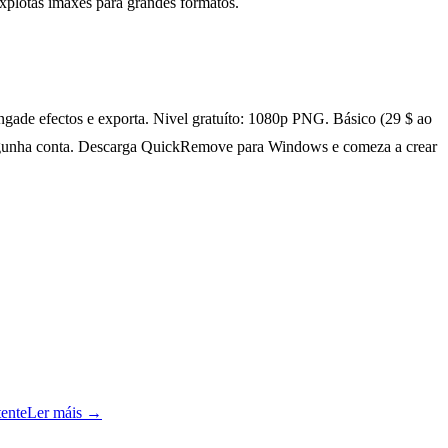
explotas imaxes para grandes formatos.
gade efectos e exporta. Nivel gratuíto: 1080p PNG. Básico (29 $ ao
a ningunha conta. Descarga QuickRemove para Windows e comeza a crear
tente
Ler máis
→