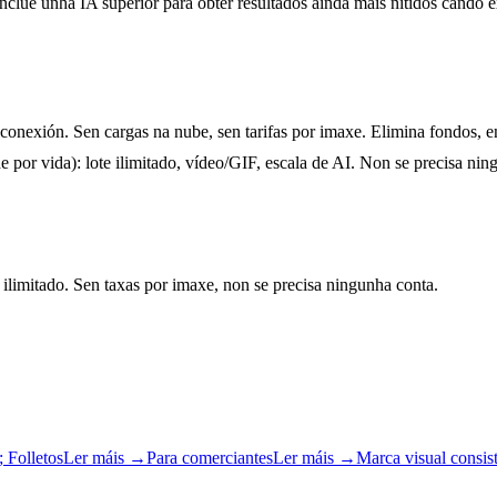
inclúe unha IA superior para obter resultados aínda máis nítidos cando 
exión. Sen cargas na nube, sen tarifas por imaxe. Elimina fondos, en
 de por vida): lote ilimitado, vídeo/GIF, escala de AI. Non se precis
limitado. Sen taxas por imaxe, non se precisa ningunha conta.
 Folletos
Ler máis
→
Para comerciantes
Ler máis
→
Marca visual consis