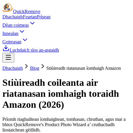
Quick
Remove
Dhachaigh
Feartan
Prìsean
Dèan coimeas
Innealan
Goireasan
Luchdaich sìos an-asgaidh
Dhachaigh
Blog
Stiùireadh riatanasan ìomhaigh Amazon
Stiùireadh coileanta air
riatanasan ìomhaigh toraidh
Amazon (2026)
Prìomh riaghailtean ìomhaighean, tomhasan, chruthan, agus mar a
bhios QuickRemove's Product Photo Wizard a’ cruthachadh
liostaichean gèillidh.