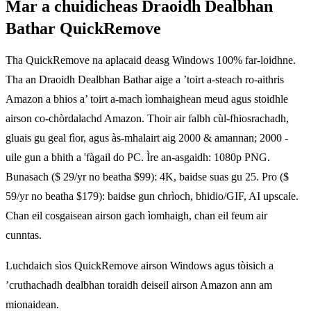
Mar a chuidicheas Draoidh Dealbhan
Bathar QuickRemove
Tha QuickRemove na aplacaid deasg Windows 100% far-loidhne.
Tha an Draoidh Dealbhan Bathar aige a ’toirt a-steach ro-aithris
Amazon a bhios a’ toirt a-mach ìomhaighean meud agus stoidhle
airson co-chòrdalachd Amazon. Thoir air falbh cùl-fhiosrachadh,
gluais gu geal fìor, agus às-mhalairt aig 2000 & amannan; 2000 -
uile gun a bhith a 'fàgail do PC. Ìre an-asgaidh: 1080p PNG.
Bunasach ($ 29/yr no beatha $99): 4K, baidse suas gu 25. Pro ($
59/yr no beatha $179): baidse gun chrìoch, bhidio/GIF, AI upscale.
Chan eil cosgaisean airson gach ìomhaigh, chan eil feum air
cunntas.
Luchdaich sìos QuickRemove airson Windows agus tòisich a
’cruthachadh dealbhan toraidh deiseil airson Amazon ann am
mionaidean.