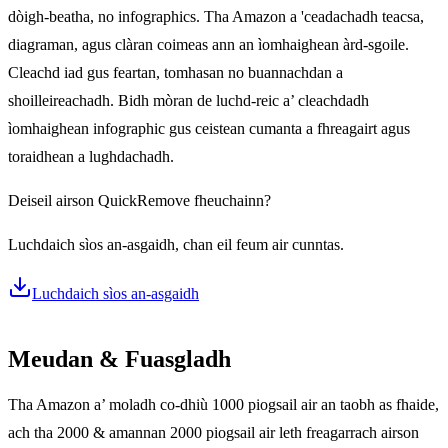
dòigh-beatha, no infographics. Tha Amazon a 'ceadachadh teacsa,
diagraman, agus clàran coimeas ann an ìomhaighean àrd-sgoile.
Cleachd iad gus feartan, tomhasan no buannachdan a
shoilleireachadh. Bidh mòran de luchd-reic a’ cleachdadh
ìomhaighean infographic gus ceistean cumanta a fhreagairt agus
toraidhean a lughdachadh.
Deiseil airson QuickRemove fheuchainn?
Luchdaich sìos an-asgaidh, chan eil feum air cunntas.
Luchdaich sìos an-asgaidh
Meudan & Fuasgladh
Tha Amazon a’ moladh co-dhiù 1000 piogsail air an taobh as fhaide,
ach tha 2000 & amannan 2000 piogsail air leth freagarrach airson