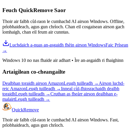
Feuch QuickRemove
Saor
Thoir air falbh cùl-raon le cumhachd AI airson Windows. Offline,
prìobhaideach, agus gun chrìoch. Chan eil cosgaisean airson gach
ìomhaigh, chan eil feum air cunntas.
Luchdaich a-nuas an-asgaidh fhèin airson Windows
Faic Prìsean
→
Windows 10 no nas fhaide air adhart
•
Ìre an-asgaidh ri fhaighinn
Artaigilean co-cheangailte
Dealbhan toraidh airson Amazon
Leugh tuilleadh
→
Airson luchd-
reic Amazon
Leugh tuilleadh
→
Inneal cùl-fhiosrachaidh dealbh
toraidh
Leugh tuilleadh
→
Cruthan as fheàrr airson dealbhan e-
malairt
Leugh tuilleadh
→
Quick
Remove
Thoir air falbh cùl-raon le cumhachd AI airson Windows. Fast,
prìobhaideach, agus gun chrìoch.