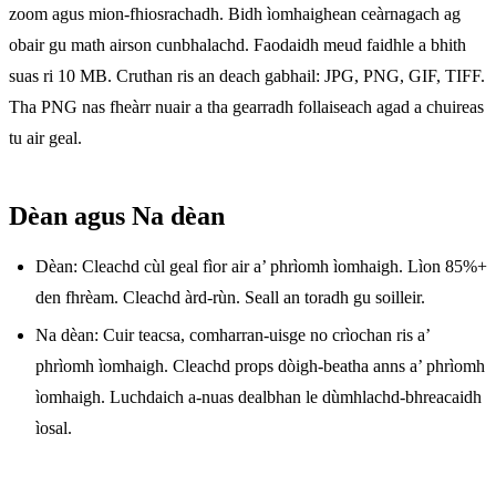
zoom agus mion-fhiosrachadh. Bidh ìomhaighean ceàrnagach ag
obair gu math airson cunbhalachd. Faodaidh meud faidhle a bhith
suas ri 10 MB. Cruthan ris an deach gabhail: JPG, PNG, GIF, TIFF.
Tha PNG nas fheàrr nuair a tha gearradh follaiseach agad a chuireas
tu air geal.
Dèan agus Na dèan
Dèan: Cleachd cùl geal fìor air a’ phrìomh ìomhaigh. Lìon 85%+
den fhrèam. Cleachd àrd-rùn. Seall an toradh gu soilleir.
Na dèan: Cuir teacsa, comharran-uisge no crìochan ris a’
phrìomh ìomhaigh. Cleachd props dòigh-beatha anns a’ phrìomh
ìomhaigh. Luchdaich a-nuas dealbhan le dùmhlachd-bhreacaidh
ìosal.