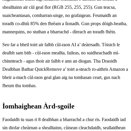
shealltainn air cùl geal fìor (RGB 255, 255, 255). Gun teacsa,
suaicheantasan, comharran-uisge, no grafaigean. Feumaidh an
toradh co-dhiù 85% den fhrèam a lìonadh. Gun props dòigh-beatha,
mannequins, no stuthan a bharrachd - dìreach an toradh fhèin.
Seo far a bheil toirt air falbh cùl-raon AI a’ deàrrsadh. Tòisich le
dealbh sam bith - cùl-raon meallta, faileas, no suidheachadh mì-
chinnteach - agus thoir air falbh e ann an diogan. Tha Draoidh
Dealbhan Bathar QuickRemove a’ toirt a-steach ro-aithris Amazon a
bheir a-mach cùl-raon geal glan aig na tomhasan ceart, gus nach
fheum thu tomhas.
Ìomhaighean Àrd-sgoile
Faodaidh tu suas ri 8 dealbhan a bharrachd a chur ris. Faodaidh iad
sin diofar cheàrnan a shealltainn, cùisean cleachdaidh, seallaidhean