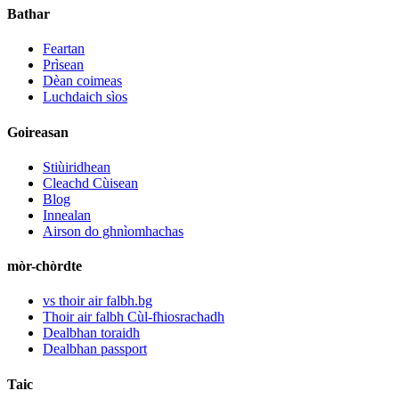
Bathar
Feartan
Prìsean
Dèan coimeas
Luchdaich sìos
Goireasan
Stiùiridhean
Cleachd Cùisean
Blog
Innealan
Airson do ghnìomhachas
mòr-chòrdte
vs thoir air falbh.bg
Thoir air falbh Cùl-fhiosrachadh
Dealbhan toraidh
Dealbhan passport
Taic