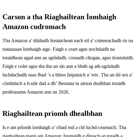
Carson a tha Riaghailtean Ìomhaigh
Amazon cudromach
Tha Amazon a’ diùltadh liostaichean nach eil a’ coinneachadh ris na
riatanasan ìomhaigh aige. Faigh e ceart agus nochdaidh na
toraidhean agad ann an sgrùdadh, cosnadh cliogan, agus tionndaidh.
Faigh e ceàrr agus tha thu an sàs ann a bhith ag ath-sgrùdadh
luchdachadh suas fhad ‘s a bhios farpaisich a’ reic. Tha an iùl seo a’
còmhdach a h-uile dad a dh’ fheumas tu airson dealbhan toraidh
proifeasanta Amazon ann an 2026.
Riaghailtean prìomh dhealbhan
Is e am prìomh ìomhaigh a’ chiad rud a chì luchd-ceannach. Tha
riaghailtean teann aig Amazon: feumaidh e dìreach an toradh a