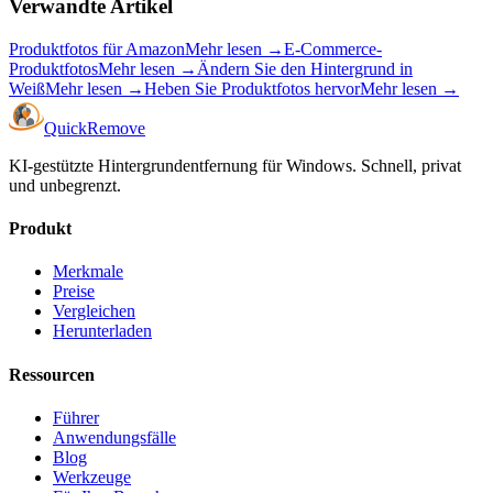
Verwandte Artikel
Produktfotos für Amazon
Mehr lesen
→
E-Commerce-
Produktfotos
Mehr lesen
→
Ändern Sie den Hintergrund in
Weiß
Mehr lesen
→
Heben Sie Produktfotos hervor
Mehr lesen
→
Quick
Remove
KI-gestützte Hintergrundentfernung für Windows. Schnell, privat
und unbegrenzt.
Produkt
Merkmale
Preise
Vergleichen
Herunterladen
Ressourcen
Führer
Anwendungsfälle
Blog
Werkzeuge