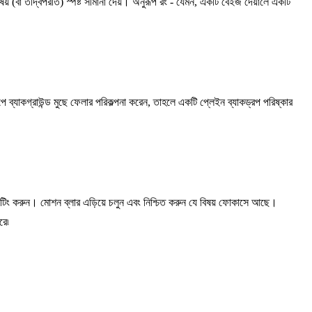
় (বা তদ্বিপরীত) স্পষ্ট সীমানা দেয়। অনুরূপ রং - যেমন, একটি বেইজ দেয়ালে একটি
ূপে ব্যাকগ্রাউন্ড মুছে ফেলার পরিকল্পনা করেন, তাহলে একটি প্লেইন ব্যাকড্রপ পরিষ্কার
শুটিং করুন। মোশন ব্লার এড়িয়ে চলুন এবং নিশ্চিত করুন যে বিষয় ফোকাসে আছে।
রে৷