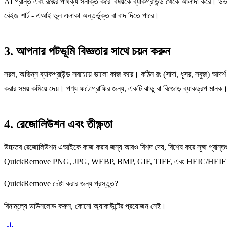
AI প্রান্ত এবং রঙের পার্থক্য সনাক্ত করে বিষয়কে ব্যাকগ্রাউন্ড থেকে আলাদা করে। উভ
বেইজ শার্ট - এআই ভুল এলাকা অন্তর্ভুক্ত বা বাদ দিতে পারে।
3. আপনার পটভূমি বিজ্ঞতার সাথে চয়ন করুন
সরল, অভিন্ন ব্যাকগ্রাউন্ড সবচেয়ে ভালো কাজ করে। কঠিন রং (সাদা, ধূসর, সবুজ) আদর্শ। ব্
করার সময় কমিয়ে দেয়। পণ্য ফটোগ্রাফির জন্য, একটি ঝাড়ু বা বিজোড় ব্যাকড্রপ মানক
4. রেজোলিউশন এবং তীক্ষ্ণতা
উচ্চতর রেজোলিউশন এআইকে কাজ করার জন্য আরও বিশদ দেয়, বিশেষ করে সূক্ষ্ম প্রান্তগু
QuickRemove PNG, JPG, WEBP, BMP, GIF, TIFF, এবং HEIC/HEIF সমর্থন করে —
QuickRemove চেষ্টা করার জন্য প্রস্তুত?
বিনামূল্যে ডাউনলোড করুন, কোনো অ্যাকাউন্টের প্রয়োজন নেই।