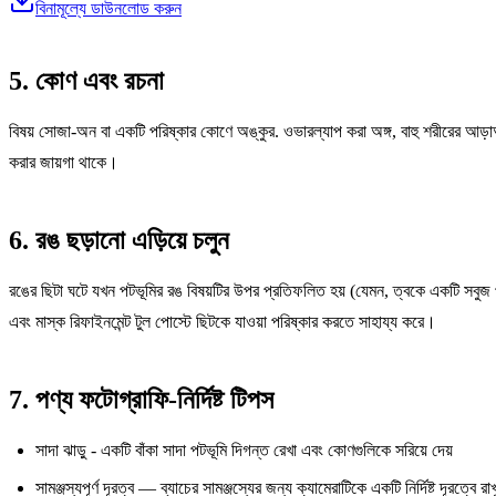
বিনামূল্যে ডাউনলোড করুন
5. কোণ এবং রচনা
বিষয় সোজা-অন বা একটি পরিষ্কার কোণে অঙ্কুর. ওভারল্যাপ করা অঙ্গ, বাহু শরীরের আড়াআ
করার জায়গা থাকে।
6. রঙ ছড়ানো এড়িয়ে চলুন
রঙের ছিটা ঘটে যখন পটভূমির রঙ বিষয়টির উপর প্রতিফলিত হয় (যেমন, ত্বকে একটি সবু
এবং মাস্ক রিফাইনমেন্ট টুল পোস্টে ছিটকে যাওয়া পরিষ্কার করতে সাহায্য করে।
7. পণ্য ফটোগ্রাফি-নির্দিষ্ট টিপস
সাদা ঝাড়ু - একটি বাঁকা সাদা পটভূমি দিগন্ত রেখা এবং কোণগুলিকে সরিয়ে দেয়
সামঞ্জস্যপূর্ণ দূরত্ব — ব্যাচের সামঞ্জস্যের জন্য ক্যামেরাটিকে একটি নির্দিষ্ট দূরত্বে রাখ