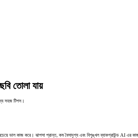
বি তোলা যায়
ন্য সহজ টিপস।
েয়ে ভাল কাজ করে। ঝাপসা প্রান্ত, কম বৈসাদৃশ্য এবং বিশৃঙ্খল ব্যাকগ্রাউন্ড AI এর