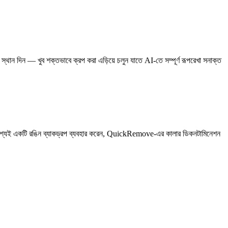
স্থান দিন — খুব শক্তভাবে ক্রপ করা এড়িয়ে চলুন যাতে AI-তে সম্পূর্ণ রূপরেখা সনাক্ত
দি অবশ্যই একটি রঙিন ব্যাকড্রপ ব্যবহার করেন, QuickRemove-এর কালার ডিকনটামিনেশন