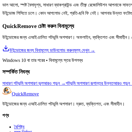
ভাল আলো, স্পষ্ট বৈসাদৃশ্য, সাধারণ ব্যাকগ্রাউন্ড এবং তীক্ষ্ণ রেজোলিউশন আপনাকে স
উইন্ডোজ পিসিতে চলে। কোন আপলোড নেই, প্রতি-ছবি ফি নেই। আপনার উন্নত ফটোগুলি কী
QuickRemove চেষ্টা করুন
বিনামূল্যে
উইন্ডোজের জন্য এআই-চালিত পটভূমি অপসারণ। অফলাইন, ব্যক্তিগত এবং সীমাহীন। কোন
উইন্ডোজের জন্য বিনামূল্যে ডাউনলোড করুন
মূল্য দেখুন
→
Windows 10 বা তার পরের
•
বিনামূল্যে স্তর উপলব্ধ
সম্পর্কিত নিবন্ধ
সাধারণ পটভূমি অপসারণ ভুল
আরও পড়ুন
→
পটভূমি অপসারণ রূপান্তর উন্নত
আরও পড়ুন
Quick
Remove
উইন্ডোজের জন্য এআই-চালিত পটভূমি অপসারণ। দ্রুত, ব্যক্তিগত, এবং সীমাহীন।
পণ্য
বৈশিষ্ট্য