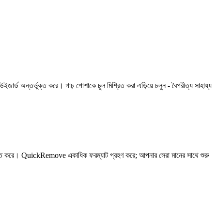
র্ড অন্তর্ভুক্ত করে। গাঢ় পোশাকে চুল মিশ্রিত করা এড়িয়ে চলুন - বৈপরীত্য সাহায্য
্রভাবিত করে। QuickRemove একাধিক ফরম্যাট গ্রহণ করে; আপনার সেরা মানের সাথে শুরু