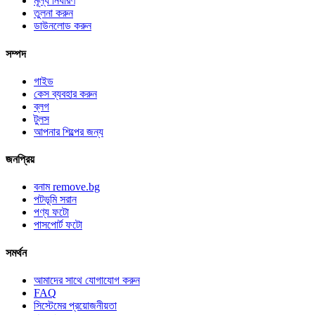
মূল্য নির্ধারণ
তুলনা করুন
ডাউনলোড করুন
সম্পদ
গাইড
কেস ব্যবহার করুন
ব্লগ
টুলস
আপনার শিল্পের জন্য
জনপ্রিয়
বনাম remove.bg
পটভূমি সরান
পণ্য ফটো
পাসপোর্ট ফটো
সমর্থন
আমাদের সাথে যোগাযোগ করুন
FAQ
সিস্টেমের প্রয়োজনীয়তা