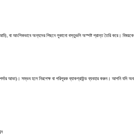
ড়ি, বা আংশিকভাবে অন্যদের পিছনে লুকানো বস্তুগুলি অস্পষ্ট প্রান্ত তৈরি করে। বিষয়কে 
জ পর্দার আভা)। সম্ভব হলে নিরপেক্ষ বা পরিপূরক ব্যাকগ্রাউন্ড ব্যবহার করুন। আপনি য
ুন