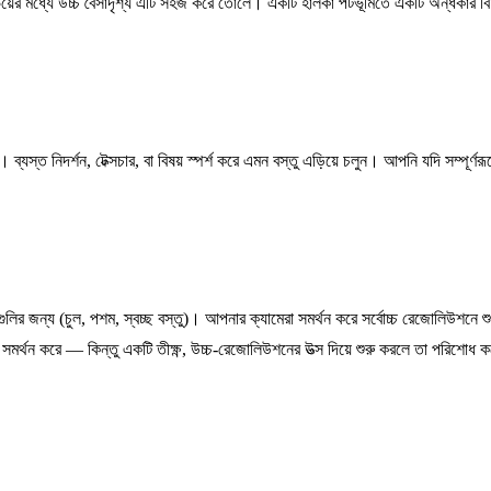
য়ের মধ্যে উচ্চ বৈসাদৃশ্য এটি সহজ করে তোলে। একটি হালকা পটভূমিতে একটি অন্ধকার বিষয
যস্ত নিদর্শন, টেক্সচার, বা বিষয় স্পর্শ করে এমন বস্তু এড়িয়ে চলুন। আপনি যদি সম্পূর্ণর
।
লির জন্য (চুল, পশম, স্বচ্ছ বস্তু)। আপনার ক্যামেরা সমর্থন করে সর্বোচ্চ রেজোলিউশনে 
 কিন্তু একটি তীক্ষ্ণ, উচ্চ-রেজোলিউশনের উত্স দিয়ে শুরু করলে তা পরিশোধ ক