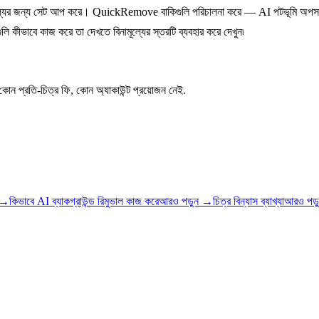
াফল্যের জন্য সেট আপ করে। QuickRemove বাকিগুলি পরিচালনা করে — AI পটভূমি অপসারণ, ম
ভাবে কাজ করে তা দেখতে বিনামূল্যের স্তরটি ব্যবহার করে দেখুন৷
 প্রতি-চিত্র ফি, কোন অ্যাকাউন্ট প্রয়োজন নেই.
→
কিভাবে AI ব্যাকগ্রাউন্ড রিমুভাল কাজ করে
আরও পড়ুন
→
চিত্র বিন্যাস ব্যাখ্যা
আরও পড়