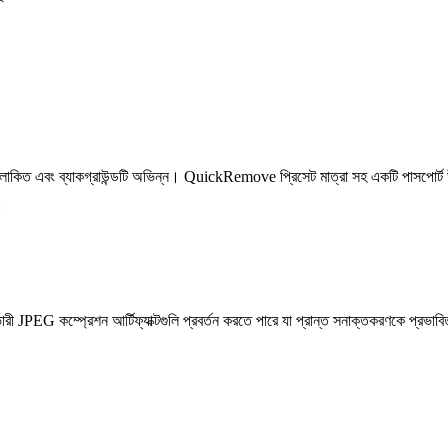
োকিত এবং ব্যাকগ্রাউন্ডটি অভিন্ন। QuickRemove প্রিসেট মাত্রা সহ একটি পাসপোর্ট উইজা
।
ারী JPEG কম্প্রেশন আর্টিফ্যাক্টগুলি প্রবর্তন করতে পারে যা প্রান্ত সনাক্তকরণকে প