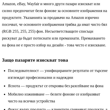
Amazon, eBay, Wayfair и много други пазари изискват или
силно предпочитат бели фонове за основните изображения на
продуктите. Указанията за продавачи на Amazon изрично
посочват, че основните изображения трябва да имат чисто бял
(RGB 255, 255, 255) фон. Несъответстващите списъци
рискуват да бъдат потиснати или премахнати. Премахването
на фона не е просто избор на дизайн - това често е изискване.
Защо пазарите изискват това
Последователност — унифицираните резултати от търсене
изглеждат професионални и надеждни
Яснота — продуктът се откроява без разсейване на фона
Мобилно изживяване — белите фонове се изобразяват
чисто на всички устройства
Фокус върху продукта — клиентите сравняват продукти, а