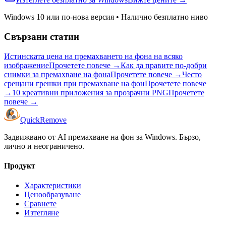
Windows 10 или по-нова версия
•
Налично безплатно ниво
Свързани статии
Истинската цена на премахването на фона на всяко
изображение
Прочетете повече
→
Как да правите по-добри
снимки за премахване на фона
Прочетете повече
→
Често
срещани грешки при премахване на фон
Прочетете повече
→
10 креативни приложения за прозрачни PNG
Прочетете
повече
→
Quick
Remove
Задвижвано от AI премахване на фон за Windows. Бързо,
лично и неограничено.
Продукт
Характеристики
Ценообразуване
Сравнете
Изтегляне