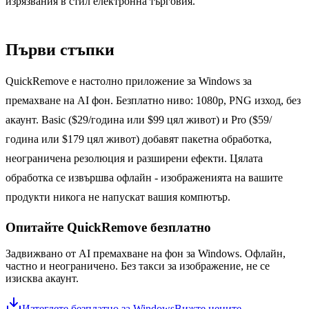
изрязвания в стил електронна търговия.
Първи стъпки
QuickRemove е настолно приложение за Windows за
премахване на AI фон. Безплатно ниво: 1080p, PNG изход, без
акаунт. Basic ($29/година или $99 цял живот) и Pro ($59/
година или $179 цял живот) добавят пакетна обработка,
неограничена резолюция и разширени ефекти. Цялата
обработка се извършва офлайн - изображенията на вашите
продукти никога не напускат вашия компютър.
Опитайте QuickRemove
безплатно
Задвижвано от AI премахване на фон за Windows. Офлайн,
частно и неограничено. Без такси за изображение, не се
изисква акаунт.
Изтеглете безплатно за Windows
Вижте цените
→