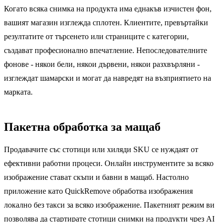
Когато всяка снимка на продукта има еднакъв изчистен фон,
вашият магазин изглежда сплотен. Клиентите, превъртайки
резултатите от търсенето или страниците с категории,
създават професионално впечатление. Непоследователните
фонове - някои бели, някои дървени, някои разхвърляни -
изглеждат шамарски и могат да навредят на възприятието на
марката.
Пакетна обработка за мащаб
Продавачите със стотици или хиляди SKU се нуждаят от
ефективни работни процеси. Онлайн инструментите за всяко
изображение стават скъпи и бавни в мащаб. Настолно
приложение като QuickRemove обработва изображения
локално без такси за всяко изображение. Пакетният режим ви
позволява да стартирате стотици снимки на продукти чрез AI