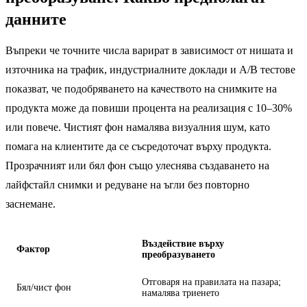
данните
Въпреки че точните числа варират в зависимост от нишата и
източника на трафик, индустриалните доклади и A/B тестове
показват, че подобряването на качеството на снимките на
продукта може да повиши процента на реализация с 10–30%
или повече. Чистият фон намалява визуалния шум, като
помага на клиентите да се съсредоточат върху продукта.
Прозрачният или бял фон също улеснява създаването на
лайфстайл снимки и редуване на ъгли без повторно
заснемане.
Въздействие върху
Фактор
преобразуването
Отговаря на правилата на пазара;
Бял/чист фон
намалява триенето