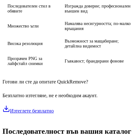
Последователен стил в
Изгражда доверие; професионален
обявите
външен вид
Намалява несигурността; по-малко
Множество ъгли
връщания
Възможност за мащабиране;
Висока резолюция
детайлна видимост
Прозрачен PNG за
Гъвкавост; брандирани фонове
лайфстайл снимки
Готови ли сте да опитате QuickRemove?
Безплатно изтегляне, не е необходим акаунт.
Изтеглете безплатно
Последователност във вашия каталог