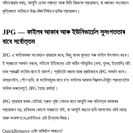
আঁতৰোৱাৰ পৰা), আপুনি চোকা প্ৰান্ত আৰু মিহি বিৱৰণৰ প্ৰয়োজন, বা বজাৰত সংকোচন
কৃত্ৰিমতা অবিহনে উচ্চ-ৰিজ'লিউচন ছবিৰ প্ৰয়োজন।
JPG — ফাইলৰ আকাৰ আৰু ইউনিভাৰ্চেল সুসংগততাৰ
বাবে সৰ্বোত্তম
JPG এ ক্ষতিকাৰক সংকোচন ব্যৱহাৰ কৰে, কিছু মানৰ মূল্যত সৰু ফাইল উৎপাদন কৰে।
ই স্বচ্ছতা সমৰ্থন নকৰে, গতিকে ইতিমধ্যে এটা কঠিন পটভূমিত (বগা, ধূসৰ, ইত্যাদি) বহি
থকা প্ৰডাক্ট ফটোৰ বাবে ই আদৰ্শ। প্ৰতিটো বজাৰ আৰু ব্ৰাউজাৰে JPG সমৰ্থন কৰে।
থাম্বনেইল, গৌণ ছবি, বা ফটোসমূহৰ বাবে য'ত ফাইলৰ আকাৰ পিক্সেল-নিখুঁত প্ৰান্ততকৈ
অধিক গুৰুত্বপূৰ্ণ, JPG হৈছে ৱৰ্কহৰ্চ।
JPG ব্যৱহাৰ কৰক যেতিয়া: দ্ৰুত পৃষ্ঠা লোডৰ বাবে আপুনি সৰু নথিপত্ৰ আকাৰৰ
প্ৰয়োজন হয়, ছবিখনৰ কোনো স্বচ্ছতা নাই, বা আপুনি বহুতো ছবি আপলোড কৰি আছে
আৰু সংৰক্ষণ/বেণ্ডউইডথ এটা চিন্তাৰ বিষয়।
QuickRemove চেষ্টা কৰিবলৈ সাজুনে?