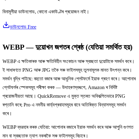
বিনামূলীয়া ডাউনলোড, কোনো একাউণ্টৰ প্ৰয়োজন নাই।
ডাউনলোড Free
WEBP — দুয়োখন জগতৰ শ্ৰেষ্ঠ (যেতিয়া সমৰ্থিত হয়)
WEBP এ ক্ষতিকাৰক আৰু ক্ষতিবিহীন সংকোচন আৰু স্বচ্ছতা দুয়োটাকে সমৰ্থন কৰে।
ই সাধাৰণতে PNG আৰু JPG তকৈ সৰু ফাইলসমূহ তুলনামূলক মানত উৎপন্ন কৰে।
সমৰ্থন বৃদ্ধি পাইছে: বহুতো বজাৰ আৰু আধুনিক প্লেটফৰ্মে ইয়াক গ্ৰহণ কৰে। আপোনাৰ
প্লেটফৰ্মৰ স্পেকসমূহ পৰীক্ষা কৰক — উদাহৰণস্বৰূপে, Amazon ৰ নিৰ্দিষ্ট
প্ৰয়োজনীয়তা আছে। QuickRemove এ মুক্ত স্তৰত অবিকল্পিতভাৱে PNG
ৰপ্তানি কৰে; Pro এ নমনীয় কাৰ্য্যপ্ৰবাহসমূহৰ বাবে অতিৰিক্ত বিন্যাসসমূহ সমৰ্থন
কৰে।
WEBP ব্যৱহাৰ কৰক যেতিয়া: আপোনাৰ বজাৰে ইয়াক সমৰ্থন কৰে আৰু আপুনি গুণগত
মান বা স্বচ্ছতাক ত্যাগ নকৰাকৈ সৰু ফাইলসমূহ বিচাৰে।