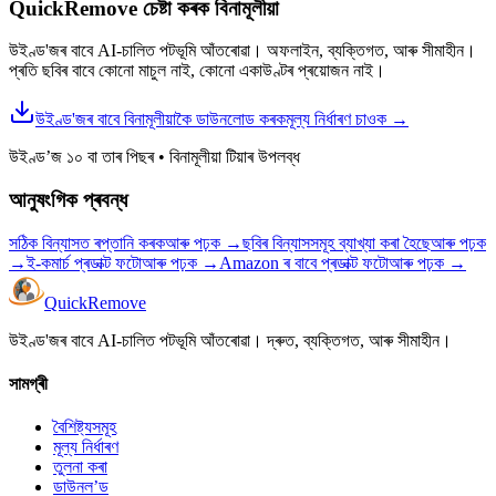
QuickRemove চেষ্টা কৰক
বিনামূলীয়া
উইণ্ড'জৰ বাবে AI-চালিত পটভূমি আঁতৰোৱা। অফলাইন, ব্যক্তিগত, আৰু সীমাহীন।
প্ৰতি ছবিৰ বাবে কোনো মাচুল নাই, কোনো একাউণ্টৰ প্ৰয়োজন নাই।
উইণ্ড'জৰ বাবে বিনামূলীয়াকৈ ডাউনলোড কৰক
মূল্য নিৰ্ধাৰণ চাওক
→
উইণ্ড’জ ১০ বা তাৰ পিছৰ
•
বিনামূলীয়া টিয়াৰ উপলব্ধ
আনুষংগিক প্ৰবন্ধ
সঠিক বিন্যাসত ৰপ্তানি কৰক
আৰু পঢ়ক
→
ছবিৰ বিন্যাসসমূহ ব্যাখ্যা কৰা হৈছে
আৰু পঢ়ক
→
ই-কমাৰ্চ প্ৰডাক্ট ফটো
আৰু পঢ়ক
→
Amazon ৰ বাবে প্ৰডাক্ট ফটো
আৰু পঢ়ক
→
Quick
Remove
উইণ্ড'জৰ বাবে AI-চালিত পটভূমি আঁতৰোৱা। দ্ৰুত, ব্যক্তিগত, আৰু সীমাহীন।
সামগ্ৰী
বৈশিষ্ট্যসমূহ
মূল্য নিৰ্ধাৰণ
তুলনা কৰা
ডাউনল’ড