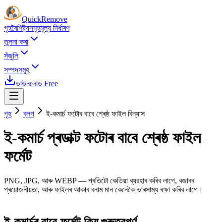
Quick
Remove
গৃহ
বৈশিষ্ট্যসমূহ
মূল্য নিৰ্ধাৰণ
তুলনা কৰা
সঁজুলি
সম্পদসমূহ
ডাউনলোড Free
গৃহ
ব্লগ
ই-কমাৰ্চ ফটোৰ বাবে শ্ৰেষ্ঠ ফাইল বিন্যাস
ই-কমাৰ্চ প্ৰডাক্ট ফটোৰ বাবে শ্ৰেষ্ঠ ফাইল
ফৰ্মেট
PNG, JPG, আৰু WEBP — প্ৰতিটো কেতিয়া ব্যৱহাৰ কৰিব লাগে, বজাৰৰ
প্ৰয়োজনীয়তা, আৰু ফাইলৰ আকাৰ বনাম মান কেনেকৈ ভাৰসাম্য ৰক্ষা কৰিব লাগে।
ই-কমাৰ্চৰ বাবে ফৰ্মেট কিয় গুৰুত্বপূৰ্ণ