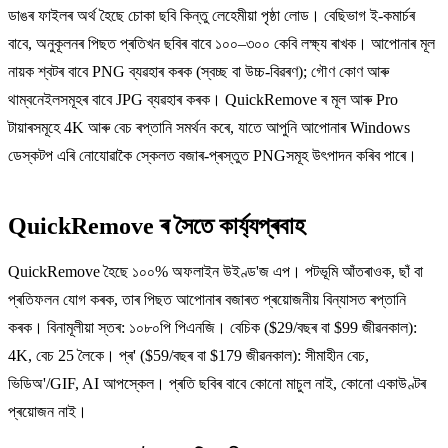
ডাঙৰ ফাইলৰ অৰ্থ হৈছে চোকা ছবি কিন্তু লেহেমীয়া পৃষ্ঠা লোড। বেছিভাগ ই-কমাৰ্চৰ
বাবে, অনুকূলনৰ পিছত প্ৰতিখন ছবিৰ বাবে ১০০–৩০০ কেবি লক্ষ্য ৰাখক। আপোনাৰ মূল
নায়ক শ্বটৰ বাবে PNG ব্যৱহাৰ কৰক (স্বচ্ছ বা উচ্চ-বিৱৰণ); গৌণ কোণ আৰু
থাম্বনেইলসমূহৰ বাবে JPG ব্যৱহাৰ কৰক। QuickRemove ৰ মূল আৰু Pro
টায়াৰসমূহে 4K আৰু বেচ ৰপ্তানি সমৰ্থন কৰে, যাতে আপুনি আপোনাৰ Windows
ডেস্কটপ এৰি নোযোৱাকৈ স্কেলত বজাৰ-প্ৰস্তুত PNGসমূহ উৎপাদন কৰিব পাৰে।
QuickRemove ৰ সৈতে কাৰ্য্যপ্ৰবাহ
QuickRemove হৈছে ১০০% অফলাইন উইণ্ড'জ এপ। পটভূমি আঁতৰাওক, ছাঁ বা
প্ৰতিফলন যোগ কৰক, তাৰ পিছত আপোনাৰ বজাৰত প্ৰয়োজনীয় বিন্যাসত ৰপ্তানি
কৰক। বিনামূলীয়া স্তৰ: ১০৮০পি পিএনজি। বেচিক ($29/বছৰ বা $99 জীৱনকাল):
4K, বেচ 25 লৈকে। প্ৰ' ($59/বছৰ বা $179 জীৱনকাল): সীমাহীন বেচ,
ভিডিঅ'/GIF, AI আপস্কেল। প্ৰতি ছবিৰ বাবে কোনো মাচুল নাই, কোনো একাউণ্টৰ
প্ৰয়োজন নাই।