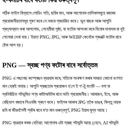
সঠিক ফাইল বিন্যাসে লোডিং গতি, ছবিৰ মান, আৰু আপোনাৰ তালিকাসমূহে বজাৰৰ
প্ৰয়োজনীয়তাসমূহ পূৰণ কৰে নে নকৰে প্ৰভাৱিত কৰে। ভুল বাছক আৰু আপুনি
প্ৰত্যাখ্যান কৰা আপলোড, লেহেমীয়া পৃষ্ঠা, বা ফটোৰ আশংকা কৰে যিবোৰ দানাদাৰ বা ধুই
পেলোৱা দেখা যায়। ইয়াত PNG, JPG, আৰু WEBP কেনেকৈ প্ৰডাক্ট ফটোৰ বাবে
ষ্টেক আপ হয়।
PNG — স্বচ্ছ পণ্য ফটোৰ বাবে সৰ্বোত্তম
PNG এ লছলেছ কম্প্ৰেছন ব্যৱহাৰ কৰে, গতিকে সংৰক্ষণ কৰাৰ সময়ত কোনো গুণগত
মান হেৰাই নাযায়। আপুনি স্বচ্ছতাৰ প্ৰয়োজন হ'লে ই গ'-টু ফৰ্মেট — বগা বা
স্বনিৰ্বাচিত পটভূমিত পণ্য কাটাআউটৰ বাবে অতি প্ৰয়োজনীয়। আমাজন, ইবে, আৰু
বেছিভাগ বজাৰে পিএনজি গ্ৰহণ কৰে। ফাইলৰ আকাৰ JPG তকৈ ডাঙৰ, কিন্তু নায়ক
ছবি বা জীৱনশৈলী শ্বটৰ বাবে য'ত মান গুৰুত্বপূৰ্ণ, PNG ইয়াৰ মূল্য আছে।
PNG ব্যৱহাৰ কৰক যেতিয়া: আপোনাৰ এটা স্বচ্ছ পটভূমি আছে (যেনে, AI পটভূমি