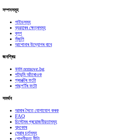
সম্পদসমূহ
গাইডসমূহ
ব্যৱহাৰৰ ক্ষেত্ৰসমূহ
ব্লগ
সঁজুলি
আপোনাৰ উদ্যোগৰ বাবে
জনপ্ৰিয়
বনাম remove.bg
পটভূমি আঁতৰাওক
প্ৰডাক্টৰ ফটো
পাছপ'ৰ্টৰ ফটো
সমৰ্থন
আমাৰ সৈতে যোগাযোগ কৰক
FAQ
চিস্টেমৰ প্ৰয়োজনীয়তাসমূহ
শব্দকোষ
সেৱাৰ চৰ্তসমূহ
গোপনীয়তা নীতি