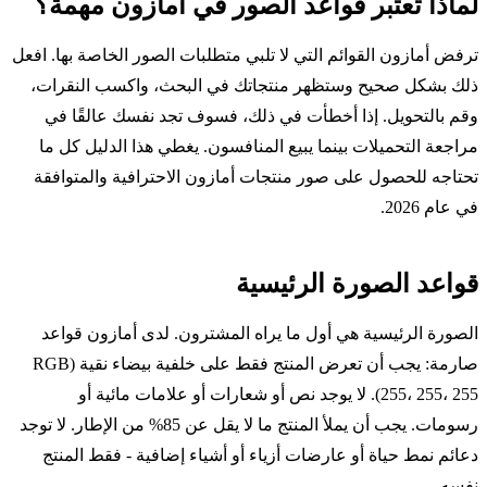
لماذا تعتبر قواعد الصور في أمازون مهمة؟
ترفض أمازون القوائم التي لا تلبي متطلبات الصور الخاصة بها. افعل
ذلك بشكل صحيح وستظهر منتجاتك في البحث، واكسب النقرات،
وقم بالتحويل. إذا أخطأت في ذلك، فسوف تجد نفسك عالقًا في
مراجعة التحميلات بينما يبيع المنافسون. يغطي هذا الدليل كل ما
تحتاجه للحصول على صور منتجات أمازون الاحترافية والمتوافقة
في عام 2026.
قواعد الصورة الرئيسية
الصورة الرئيسية هي أول ما يراه المشترون. لدى أمازون قواعد
صارمة: يجب أن تعرض المنتج فقط على خلفية بيضاء نقية (RGB
255، 255، 255). لا يوجد نص أو شعارات أو علامات مائية أو
رسومات. يجب أن يملأ المنتج ما لا يقل عن 85% من الإطار. لا توجد
دعائم نمط حياة أو عارضات أزياء أو أشياء إضافية - فقط المنتج
نفسه.