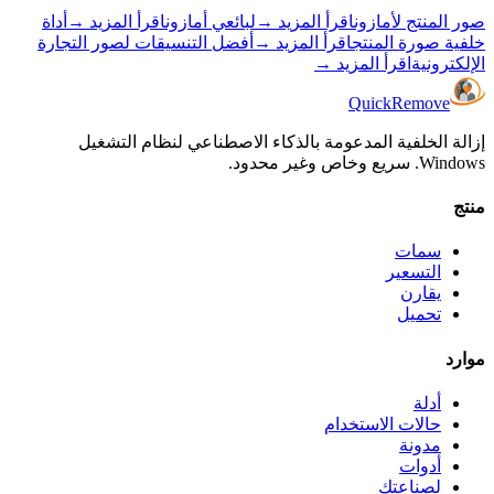
صور المنتج لأمازون
اقرأ المزيد
→
لبائعي أمازون
اقرأ المزيد
→
أداة
خلفية صورة المنتج
اقرأ المزيد
→
أفضل التنسيقات لصور التجارة
الإلكترونية
اقرأ المزيد
→
Quick
Remove
إزالة الخلفية المدعومة بالذكاء الاصطناعي لنظام التشغيل
Windows. سريع وخاص وغير محدود.
منتج
سمات
التسعير
يقارن
تحميل
موارد
أدلة
حالات الاستخدام
مدونة
أدوات
لصناعتك