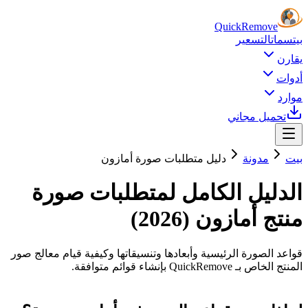
Quick
Remove
بيت
سمات
التسعير
يقارن
أدوات
موارد
تحميل مجاني
بيت
مدونة
دليل متطلبات صورة أمازون
الدليل الكامل لمتطلبات صورة
منتج أمازون (2026)
قواعد الصورة الرئيسية وأبعادها وتنسيقاتها وكيفية قيام معالج صور
المنتج الخاص بـ QuickRemove بإنشاء قوائم متوافقة.