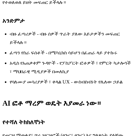
የተወለወለ ይዘት መፍጠር ይችላሉ።
አንድምታ
ብዙ ፈጣሪዎች - ብዙ ሰዎች ጥራት ያለው እይታዎችን መፍጠር
ይችላሉ።
ፈጣን የስራ ፍሰቶች - በሜካኒክስ ሳይሆን በፈጠራ ላይ ያተኩሩ
አዲስ የአጠቃቀም ጉዳዮች - የፓስፖርት ፎቶዎች ፣ የምርት ካታሎጎች
፣ ማህበራዊ ሚዲያዎች በመለኪያ
የባለሙያ መሳሪያዎች ፣ ቀላል UX - ውስብስብነት የሌለው ኃይል
AI ፎቶ ማረም ወዴት እያመራ ነው።
የተሻለ ትክክለኛነት
የጠርዝ ማወቂያ፣ ጥሩ ዝርዝሮች (ፀጉር፣ ፀጉር) እና ግልጽነት ያላቸው